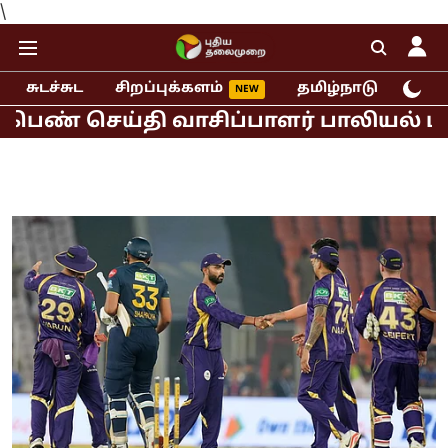
\
சுடச்சுட
சிறப்புக்களம்
தமிழ்நாடு
இந்
ெய்தி வாசிப்பாளர் பாலியல் புகார்!
ம