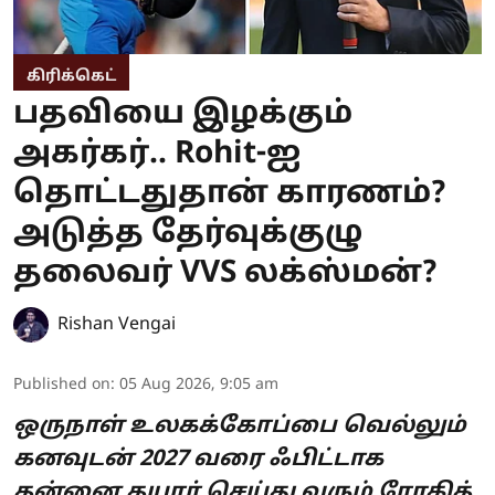
கிரிக்கெட்
பதவியை இழக்கும்
அகர்கர்.. Rohit-ஐ
தொட்டதுதான் காரணம்?
அடுத்த தேர்வுக்குழு
தலைவர் VVS லக்ஸ்மன்?
Rishan Vengai
Published on
:
05 Aug 2026, 9:05 am
ஒருநாள் உலகக்கோப்பை வெல்லும்
கனவுடன் 2027 வரை ஃபிட்டாக
தன்னை தயார் செய்து வரும் ரோகித்