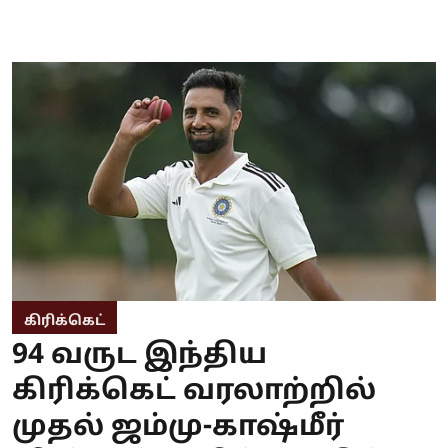
கிரிக்கெட்
94 வருட இந்திய
கிரிக்கெட் வரலாற்றில்
முதல் ஜம்மு-காஷ்மீர்