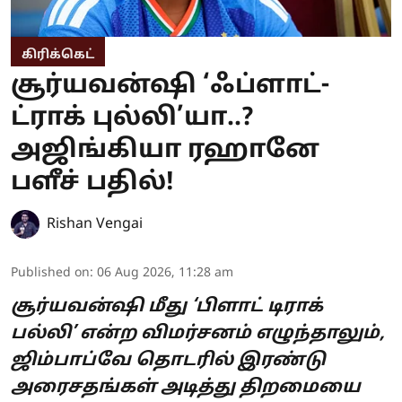
கிரிக்கெட்
சூர்யவன்ஷி ‘ஃப்ளாட்-
ட்ராக் புல்லி’யா..?
அஜிங்கியா ரஹானே
பளீச் பதில்!
Rishan Vengai
Published on
:
06 Aug 2026, 11:28 am
சூர்யவன்ஷி மீது ‘பிளாட் டிராக்
பல்லி’ என்ற விமர்சனம் எழுந்தாலும்,
ஜிம்பாப்வே தொடரில் இரண்டு
அரைசதங்கள் அடித்து திறமையை