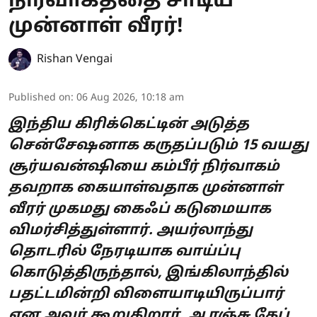
நிர்வாகத்தை சாடிய
முன்னாள் வீரர்!
Rishan Vengai
Published on
:
06 Aug 2026, 10:18 am
இந்திய கிரிக்கெட்டின் அடுத்த
சென்சேஷனாக கருதப்படும் 15 வயது
சூர்யவன்ஷியை கம்பீர் நிர்வாகம்
தவறாக கையாள்வதாக முன்னாள்
வீரர் முகமது கைஃப் கடுமையாக
விமர்சித்துள்ளார். அயர்லாந்து
தொடரில் நேரடியாக வாய்ப்பு
கொடுத்திருந்தால், இங்கிலாந்தில்
பதட்டமின்றி விளையாடியிருப்பார்
என அவர் கூறுகிறார். ஆரஞ்சு கேப்