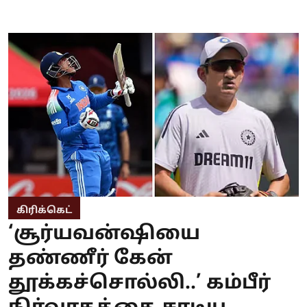
கிரிக்கெட்
‘சூர்யவன்ஷியை
தண்ணீர் கேன்
தூக்கச்சொல்லி..’ கம்பீர்