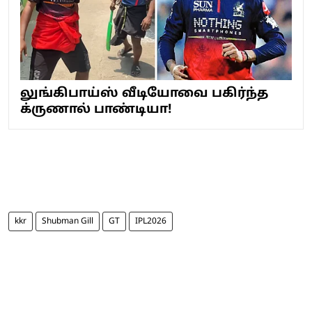
லுங்கிபாய்ஸ் வீடியோவை பகிர்ந்த
க்ருணால் பாண்டியா!
kkr
Shubman Gill
GT
IPL2026