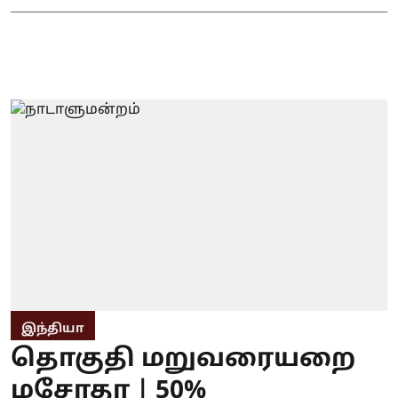
இந்தியா
தொகுதி மறுவரையறை
மசோதா | 50%