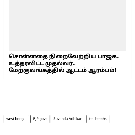
சொன்னதை நிறைவேற்றிய பாஜக..
உத்தரவிட்ட முதல்வர்..
மேற்குவங்கத்தில் ஆட்டம் ஆரம்பம்!
west bengal
BJP govt
Suvendu Adhikari
toll booths