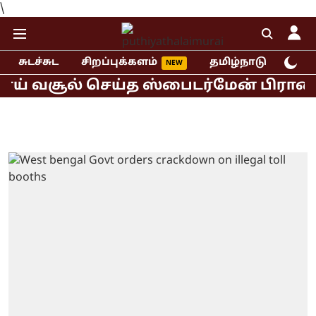
\
சுடச்சுட
சிறப்புக்களம்
தமிழ்நாடு
இந்
் வசூல் செய்த ஸ்பைடர்மேன் பிராண்ட் ந