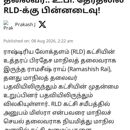
தலைவர்.. உ.பி. தேர்தலில்
RLD-க்கு பின்னடைவு!
Prakash J
Published on
:
08 Aug 2026, 2:22 am
ராஷ்டிரிய லோக்தளம் (RLD) கட்சியின்
உத்தரப் பிரதேச மாநிலத் தலைவராக
இருந்த ராமசீஷ் ராய் (Ramashish Rai),
தனது மாநிலத் தலைவர்
பதவியிலிருந்தும் கட்சியின் முதன்மை
உறுப்பினர் பதவியிலிருந்தும்
விலகியுள்ளார். RLD கட்சி சமீபத்தில்
அனுபம் மிஸ்ரா என்பவரை மாநிலச்
செயல் தலைவராக நியமித்து மாநில