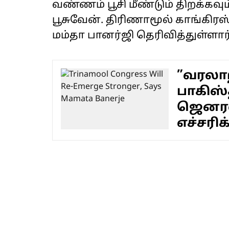
வண்ணம் பூசி மீண்டும் திறக்கவ
பூசுவேன். திரிணாமூல் காங்கி
மம்தா பானர்ஜி தெரிவித்துள்ளார்
”வரலா
பாகிஸ்த
ஜெனரல்
எச்சரி