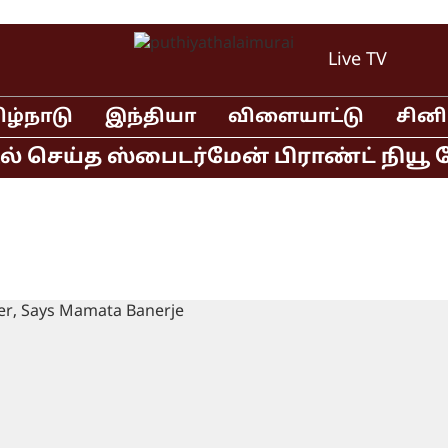
Live TV
ிழ்நாடு
இந்தியா
விளையாட்டு
சின
 செய்த ஸ்பைடர்மேன் பிராண்ட் நியூ டே 