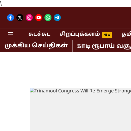
\
சுடச்சுட
சிறப்புக்களம்
தம
முக்கிய செய்திகள்
யாவில் மட்டும் 400 கோடி ரூபாய் வசூல்