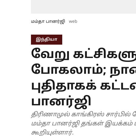
மம்தா பானர்ஜி
web
இந்தியா
வேறு கட்சிகளு
போகலாம்; நான
புதிதாகக் கட்ட
பானர்ஜி
திரிணாமுல் காங்கிரஸ் சார்பில்
மம்தா பானர்ஜி தங்கள் இயக்கம் ம
கூறியுள்ளார்.