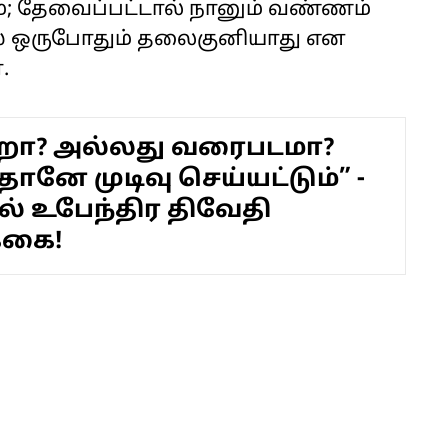
ும்; தேவைப்பட்டால் நானும் வண்ணம்
ரஸ் ஒருபோதும் தலைகுனியாது என
.
றா? அல்லது வரைபடமா?
ானே முடிவு செய்யட்டும்” -
 உபேந்திர திவேதி
க்கை!