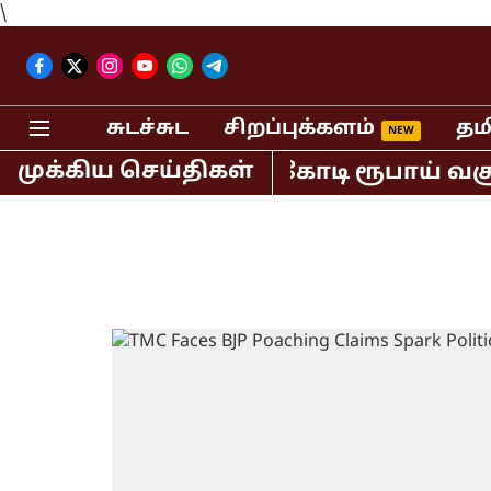
\
சுடச்சுட
சிறப்புக்களம்
தம
முக்கிய செய்திகள்
யாவில் மட்டும் 400 கோடி ரூபாய் வசூல்