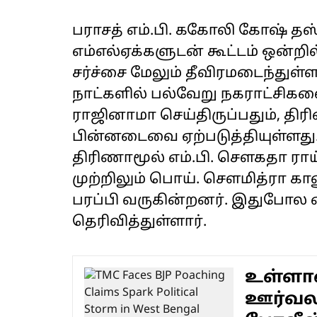
பராசத் எம்.பி. ககோலி கோஷ் தஸ
எம்எல்ஏக்களுடன் கூட்டம் ஒன்ற
சர்ச்சை மேலும் தீவிரமடைந்துள்
நாட்களில் பல்வேறு நகராட்சிகளைச்
ராஜினாமா செய்திருப்பதும், திர
பின்னடைவை ஏற்படுத்தியுள்ளது
திரிணாமூல் எம்.பி. சௌகதா ராய் 
முற்றிலும் பொய். சௌமித்ரா 
பரப்பி வருகின்றனர். இதுபோல 
தெரிவித்துள்ளார்.
உள்ளாட
ஊர்வல