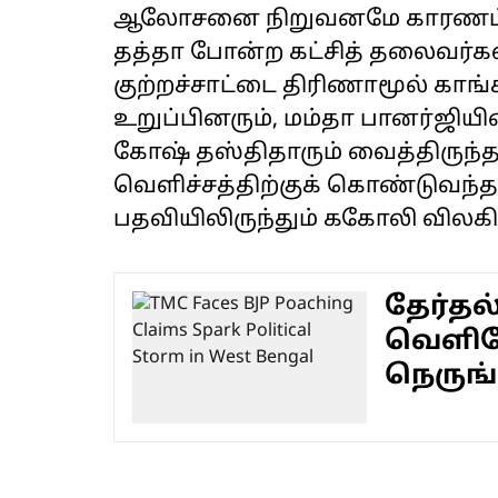
ஆலோசனை நிறுவனமே காரணம் என
தத்தா போன்ற கட்சித் தலைவர்கள்
குற்றச்சாட்டை திரிணாமூல் காங
உறுப்பினரும், மம்தா பானர்ஜிய
கோஷ் தஸ்திதாரும் வைத்திருந்தத
வெளிச்சத்திற்குக் கொண்டுவந்தது
பதவியிலிருந்தும் ககோலி விலகிய
தேர்தல
வெளிய
நெருங்