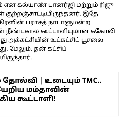
 கல்யாண் பானர்ஜி மற்றும் ரிஜு
 குற்றஞ்சாட்டியிருந்தனர். இதே
்கிரஸின் பராசத் நாடாளுமன்ற
ின் நீண்டகால கூட்டாளியுமான ககோலி
ு அக்கட்சியின் உட்கட்சிப் பூசலை
. மேலும், தன் கட்சிப்
ிருந்தார்.
் தோல்வி | உடையும் TMC..
ேறிய மம்தாவின்
கிய கூட்டாளி!