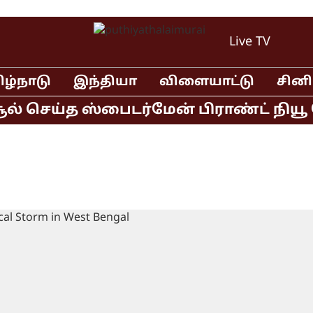
Live TV
ிழ்நாடு
இந்தியா
விளையாட்டு
சின
 செய்த ஸ்பைடர்மேன் பிராண்ட் நியூ டே 