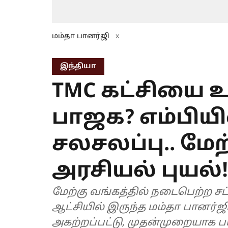
மம்தா பானர்ஜி
x
இந்தியா
TMC கட்சியை 
பாஜக? எம்பியி
சலசலப்பு.. மேற
அரசியல் புயல்!
மேற்கு வங்கத்தில் நடைபெற்ற சட
ஆட்சியில் இருந்த மம்தா பானர்ஜ
அகற்றப்பட்டு, முதன்முறையாக 