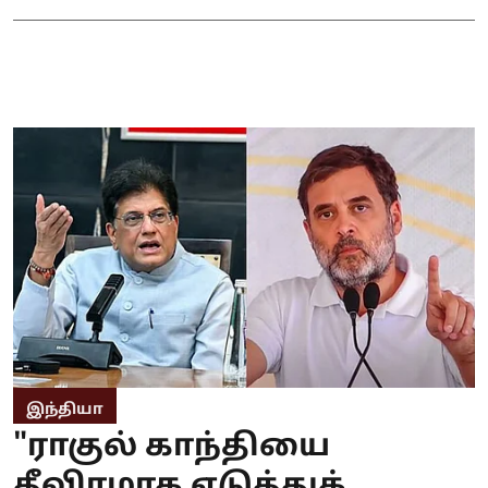
இந்தியா
"ராகுல் காந்தியை
தீவிரமாக எடுத்துக்