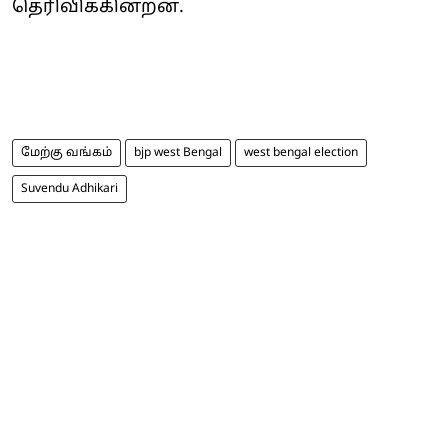
தெரிவிக்கின்றன.
மேற்கு வங்கம்
bjp west Bengal
west bengal election
Suvendu Adhikari