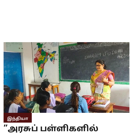
இந்தியா
”அரசுப் பள்ளிகளில்