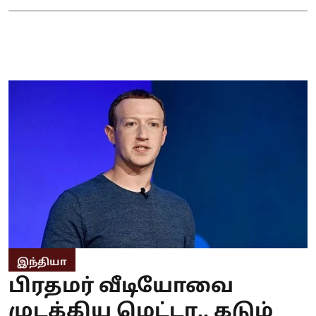
இந்தியா
பிரதமர் வீடியோவை
முடக்கிய மெட்டா.. கடும்