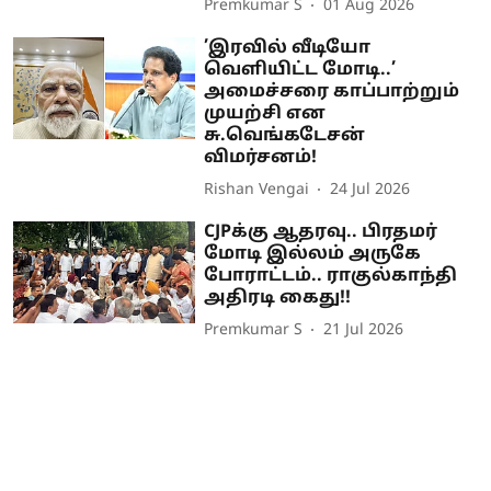
Premkumar S
01 Aug 2026
’இரவில் வீடியோ
வெளியிட்ட மோடி..’
அமைச்சரை காப்பாற்றும்
முயற்சி என
சு.வெங்கடேசன்
விமர்சனம்!
Rishan Vengai
24 Jul 2026
CJPக்கு ஆதரவு.. பிரதமர்
மோடி இல்லம் அருகே
போராட்டம்.. ராகுல்காந்தி
அதிரடி கைது!!
Premkumar S
21 Jul 2026