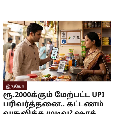
இந்தியா
ரூ.2000க்கும் மேற்பட்ட UPI
பரிவர்த்தனை.. கட்டணம்
வசூலிக்க முடிவு? ஷாக்