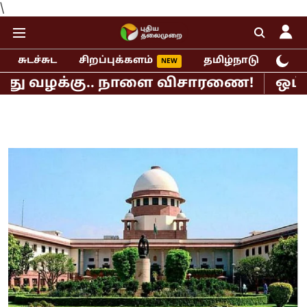
\
சுடச்சுட
சிறப்புக்களம்
தமிழ்நாடு
இந்
வழக்கு.. நாளை விசாரணை!
ஒட்டுமொத்த