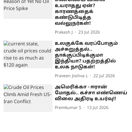
எண்ணெய் விலை
உயராதது ஏன்?
காரணத்தைக்
கண்டுபிடித்த
வல்லுநர்கள்!
Prakash J
23 Jul 2026
உலகுக்கே வரப்போகும்
அச்சுறுத்தல்..
தாக்குப்பிடிக்குமா
இந்தியா? பதற்றத்தில்
உலக நாடுகள்!
Praveen Joshva L
22 Jul 2026
அமெரிக்கா - ஈரான்
மோதல்.. கச்சா எண்ணெய்
விலை அதிரடி உயர்வு!!
Premkumar S
13 Jul 2026