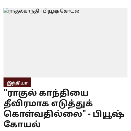
இந்தியா
"ராகுல் காந்தியை
தீவிரமாக எடுத்துக்
கொள்வதில்லை" - பியூஷ்
கோயல்