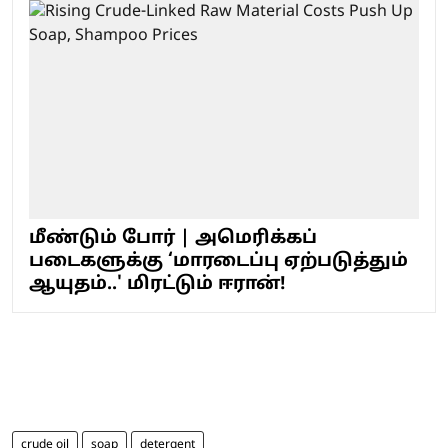
மீண்டும் போர் | அமெரிக்கப்
படைகளுக்கு ‘மாரடைப்பு ஏற்படுத்தும்
ஆயுதம்..' மிரட்டும் ஈரான்!
crude oil
soap
detergent