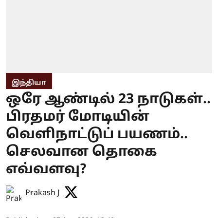
இந்தியா
ஒரே ஆண்டில் 23 நாடுகள்..
பிரதமர் மோடியின்
வெளிநாட்டுப் பயணம்..
செலவான தொகை
எவ்வளவு?
Prakash J