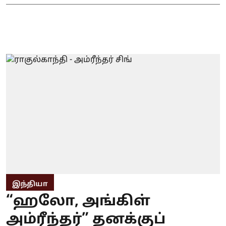
இந்தியா
“ஹலோ, அங்கிள்
அம்ரீந்தர்” தனக்குப்