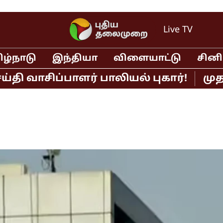
Live TV
ிழ்நாடு
இந்தியா
விளையாட்டு
சின
ாசிப்பாளர் பாலியல் புகார்!
முதல்வர்