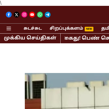
\
சுடச்சுட
சிறப்புக்களம்
தம
முக்கிய செய்திகள்
் பி.ஆர்.சுந்தர் கைது! பெண் செய்தி வ