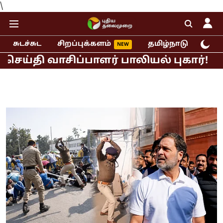
\
சுடச்சுட
சிறப்புக்களம்
தமிழ்நாடு
இந்
 வாசிப்பாளர் பாலியல் புகார்!
முதல்வ