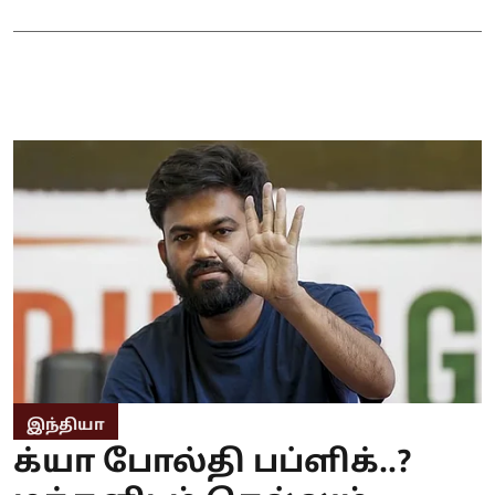
இந்தியா
க்யா போல்தி பப்ளிக்..?