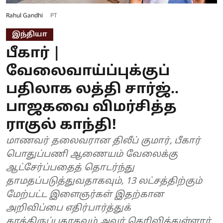
Rahul Gandhi
PT
இந்தியா
பீகார் |
வேலைவாய்ப்புக்குப்
பதிலாக லத்தி சார்ஜ்..
பாஜகவை விமர்சித்த
ராகுல் காந்தி!
மாணவர் தலைவரான திலீப் குமார், பீகார்
பொதுப்பணி ஆணையம் வேலைக்கு
ஆட்சேர்ப்பதைத் தொடர்ந்து
தாமதப்படுத்துவதாகவும், 13 லட்சத்திற்கும்
மேற்பட்ட இளைஞர்கள் இதற்கான
அறிவிப்பை எதிர்பார்த்துக்
காத்திருப்பதாகவும் அவர் தெரிவித்துள்ளார்.