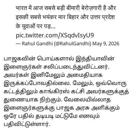
भारत में आज सबसे बड़ी बीमारी बेरोज़गारी है और
इसकी सबसे भयंकर मार बिहार और उत्तर प्रदेश
के युवाओं पर पड़…
pic.twitter.com/XSqdvIsyU9
— Rahul Gandhi (@RahulGandhi)
May 9, 2026
பாஜகவின் பொய்களால் இந்தியாவின்
இளைஞர்கள் சலிப்படைந்துவிட்டனர்.
அவர்கள் இனிமேலும் அமைதியாக
இருக்கப்போவதில்லை. மேலும், ஒவ்வொரு
கட்டத்திலும் காங்கிரஸ் கட்சி அவர்களுக்குத்
துணையாக நிற்கும். வேலையில்லாத
இளைஞர்களுக்கு பாஜக அரசு அளிக்கும்
ஒரே பதில் தடியடி மட்டுமே எனவும்
பதிவிட்டுள்ளார்.