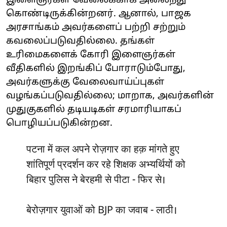
இளைஞர்கள் வேலைக்காக அலைந்து
கொண்டிருக்கின்றனர். ஆனால், பாஜக
அரசாங்கம் அவர்களைப் பற்றி சற்றும்
கவலைப்படுவதில்லை. தங்கள்
உரிமைகளைக் கோரி இளைஞர்கள்
வீதிகளில் இறங்கிப் போராடும்போது, ​​
அவர்களுக்கு வேலைவாய்ப்புகள்
வழங்கப்படுவதில்லை; மாறாக, அவர்களின்
முதுகுகளில் தடியடிகள் சரமாரியாகப்
பொழியப்படுகின்றன.
पटना में कल अपने रोज़गार का हक़ मांगते हुए
शांतिपूर्ण प्रदर्शन कर रहे शिक्षक अभ्यर्थियों को
बिहार पुलिस ने बेरहमी से पीटा - फिर से।
बेरोज़गार युवाओं को BJP का जवाब - लाठी।