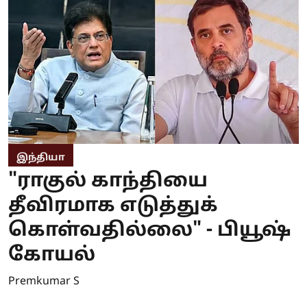
இந்தியா
"ராகுல் காந்தியை
தீவிரமாக எடுத்துக்
கொள்வதில்லை" - பியூஷ்
கோயல்
Premkumar S