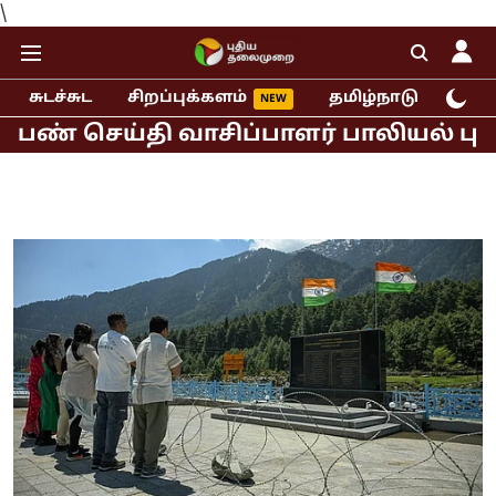
\
சுடச்சுட
சிறப்புக்களம்
தமிழ்நாடு
இந்
ய்தி வாசிப்பாளர் பாலியல் புகார்!
ம