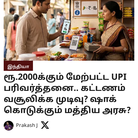
இந்தியா
ரூ.2000க்கும் மேற்பட்ட UPI
பரிவர்த்தனை.. கட்டணம்
வசூலிக்க முடிவு? ஷாக்
கொடுக்கும் மத்திய அரசு?
Prakash J