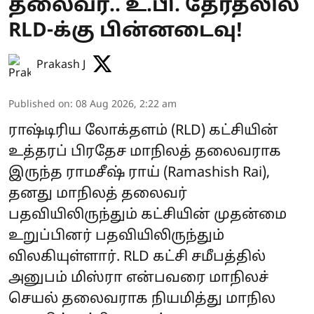
தலைவர்.. உ.பி. தேர்தலில்
RLD-க்கு பின்னடைவு!
Prakash J
Published on
:
08 Aug 2026, 2:22 am
ராஷ்டிரிய லோக்தளம் (RLD) கட்சியின்
உத்தரப் பிரதேச மாநிலத் தலைவராக
இருந்த ராமசீஷ் ராய் (Ramashish Rai),
தனது மாநிலத் தலைவர்
பதவியிலிருந்தும் கட்சியின் முதன்மை
உறுப்பினர் பதவியிலிருந்தும்
விலகியுள்ளார். RLD கட்சி சமீபத்தில்
அனுபம் மிஸ்ரா என்பவரை மாநிலச்
செயல் தலைவராக நியமித்து மாநில