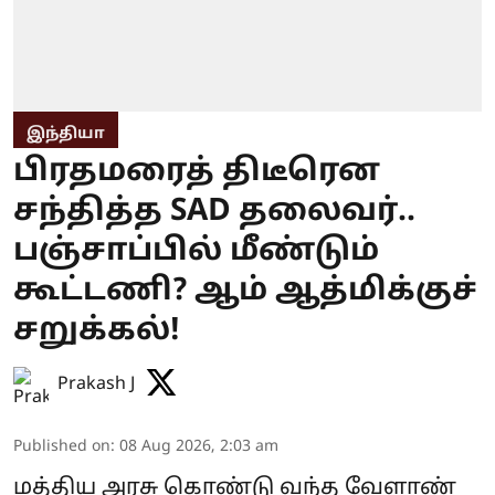
இந்தியா
பிரதமரைத் திடீரென
சந்தித்த SAD தலைவர்..
பஞ்சாப்பில் மீண்டும்
கூட்டணி? ஆம் ஆத்மிக்குச்
சறுக்கல்!
Prakash J
Published on
:
08 Aug 2026, 2:03 am
மத்திய அரசு கொண்டு வந்த வேளாண்