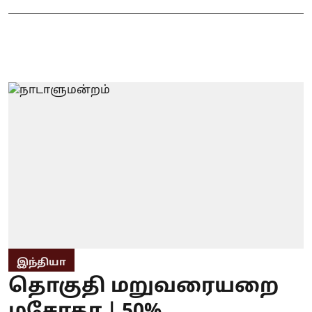
இந்தியா
தொகுதி மறுவரையறை
மசோதா | 50%