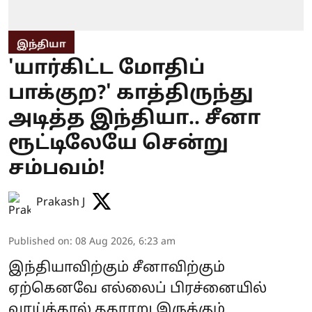
இந்தியா
'யார்கிட்ட மோதிப்
பாக்குற?' காத்திருந்து
அடித்த இந்தியா.. சீனா
ரூட்டிலேயே சென்று
சம்பவம்!
Prakash J
Published on
:
08 Aug 2026, 6:23 am
இந்தியாவிற்கும் சீனாவிற்கும்
ஏற்கெனவே எல்லைப் பிரச்னையில்
வாய்க்கால் தகராறு இருக்கும்