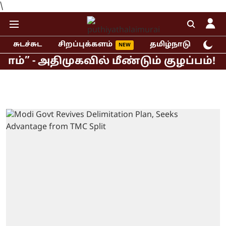
\
சுடச்சுட
சிறப்புக்களம்
தமிழ்நாடு
இந்
அதிமுகவில் மீண்டும் குழப்பம்! கூட்ட