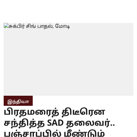
இந்தியா
பிரதமரைத் திடீரென
சந்தித்த SAD தலைவர்..
பஞ்சாப்பில் மீண்டும்