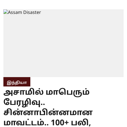
இந்தியா
அசாமில் மாபெரும்
பேரழிவு..
சின்னாபின்னமான
மாவட்டம்.. 100+ பலி,