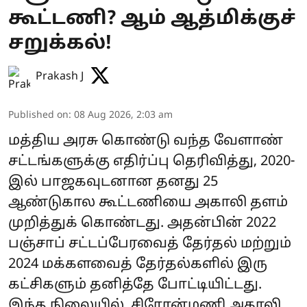
கூட்டணி? ஆம் ஆத்மிக்குச்
சறுக்கல்!
Prakash J
Published on
:
08 Aug 2026, 2:03 am
மத்திய அரசு கொண்டு வந்த வேளாண்
சட்டங்களுக்கு எதிர்ப்பு தெரிவித்து, 2020-
இல் பாஜகவுடனான தனது 25
ஆண்டுகால கூட்டணியை அகாலி தளம்
முறித்துக் கொண்டது. அதன்பின் 2022
பஞ்சாப் சட்டப்பேரவைத் தேர்தல் மற்றும்
2024 மக்களவைத் தேர்தல்களில் இரு
கட்சிகளும் தனித்தே போட்டியிட்டது.
இந்த நிலையில், சிரோன்மணி அகாலி