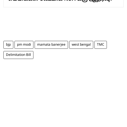
bjp
pm modi
mamata banerjee
west bengal
TMC
Delimitation Bill