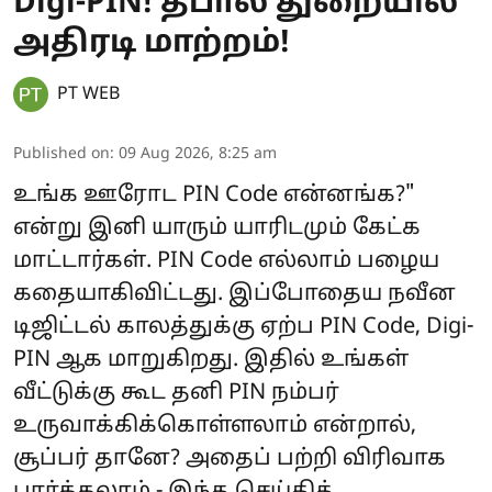
Digi-PIN! தபால் துறையில்
அதிரடி மாற்றம்!
PT WEB
Published on
:
09 Aug 2026, 8:25 am
உங்க ஊரோட PIN Code என்னங்க?"
என்று இனி யாரும் யாரிடமும் கேட்க
மாட்டார்கள். PIN Code எல்லாம் பழைய
கதையாகிவிட்டது. இப்போதைய நவீன
டிஜிட்டல் காலத்துக்கு ஏற்ப PIN Code, Digi-
PIN ஆக மாறுகிறது. இதில் உங்கள்
வீட்டுக்கு கூட தனி PIN நம்பர்
உருவாக்கிக்கொள்ளலாம் என்றால்,
சூப்பர் தானே? அதைப் பற்றி விரிவாக