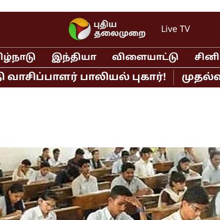
Live TV
ிழ்நாடு
இந்தியா
விளையாட்டு
சின
பாளர் பாலியல் புகார்!
முதல்வர் விஜ