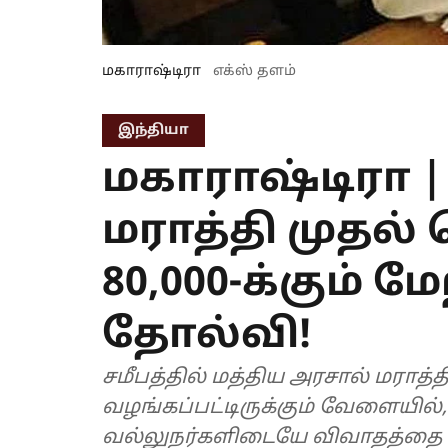
மகாராஷ்டிரா
எக்ஸ் தளம்
இந்தியா
மகாராஷ்டிரா | 
மராத்தி முதல் 
80,000-க்கும் ம
தோல்வி!
சமீபத்தில் மத்திய அரசால் மராத்
வழங்கப்பட்டிருக்கும் வேளையில்
வல்லுநர்களிடையே விவாதத்தை ஏற