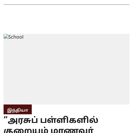
இந்தியா
”அரசுப் பள்ளிகளில்
குறையும் மாணவர்