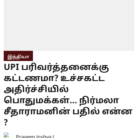
இந்தியா
UPI பரிவர்த்தனைக்கு
கட்டணமா? உச்சகட்ட
அதிர்ச்சியில்
பொதுமக்கள்... நிர்மலா
சீதாராமனின் பதில் என்ன
?
Praveen Joshva L