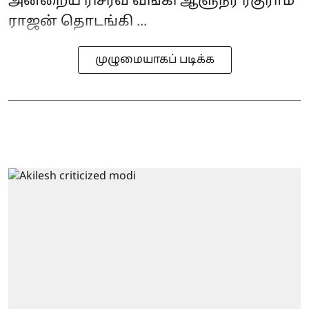
அன்றைய ரிசர்வ் வங்கி ஆளுநர் ரகுராம்
ராஜன் தொடங்கி ...
முழுமையாகப் படிக்க