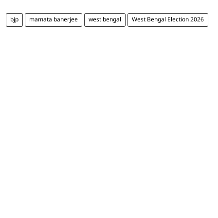
bjp
mamata banerjee
west bengal
West Bengal Election 2026