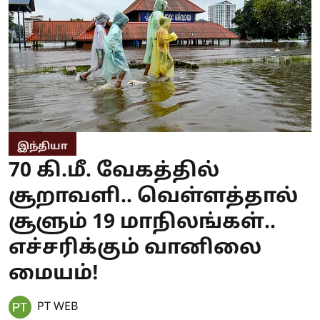
இந்தியா
70 கி.மீ. வேகத்தில்
சூறாவளி.. வெள்ளத்தால்
சூளும் 19 மாநிலங்கள்..
எச்சரிக்கும் வானிலை
மையம்!
PT WEB