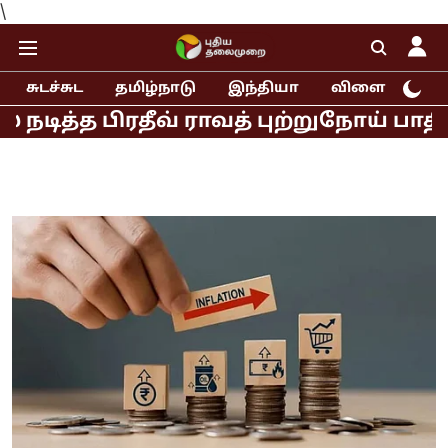
\
சுடச்சுட
தமிழ்நாடு
இந்தியா
விளையாட்டு
 பிரதீவ் ராவத் புற்றுநோய் பாதிப்பால்