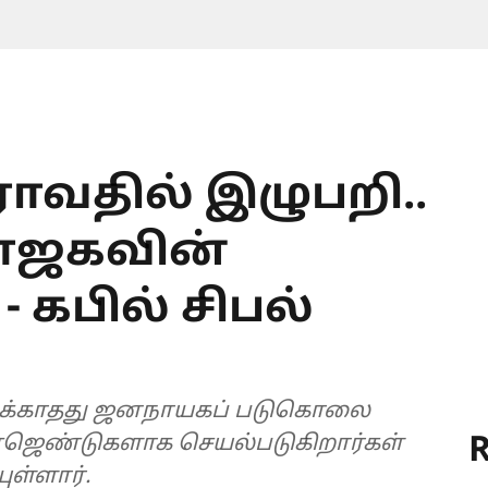
ாவதில் இழுபறி..
பாஜகவின்
 கபில் சிபல்
க்காதது ஜனநாயகப் படுகொலை
R
டியுள்ளார்.