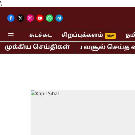
\
சுடச்சுட
சிறப்புக்களம்
தம
முக்கிய செய்திகள்
டும் 400 கோடி ரூபாய் வசூல் செய்த ஸ்ப