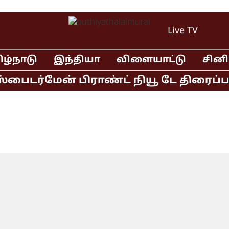
Live TV
ிழ்நாடு
இந்தியா
விளையாட்டு
சின
ைடர்மேன் பிராண்ட் நியூ டே திரைப்படம்