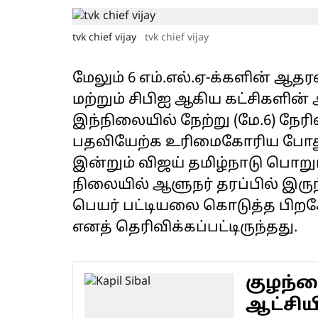
tvk chief vijay
tvk chief vijay
மேலும் 6 எம்.எல்.ஏ-க்களின் ஆதர
மற்றும் சிபிஐ ஆகிய கட்சிகளின
இந்நிலையில் நேற்று (மே.6) நேர
பதவியேற்க உரிமைகோரிய போதும
இன்றும் விஜய் தமிழ்நாடு பொறு
நிலையில் ஆளுநர் தரப்பில் இருந
பெயர் பட்டியலை கொடுத்த பிறக
எனத் தெரிவிக்கப்பட்டிருந்தது.
குழந்த
ஆட்சியி