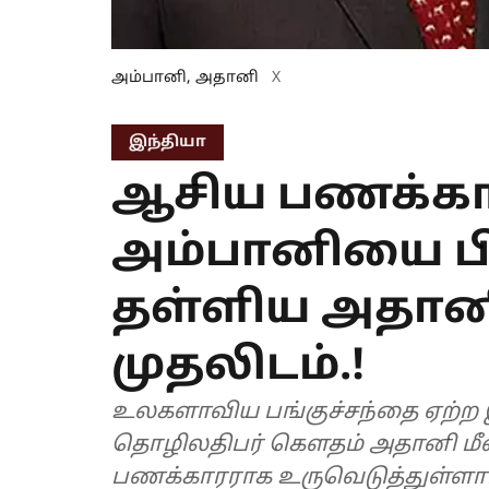
அம்பானி, அதானி
X
இந்தியா
ஆசிய பணக்காரர
அம்பானியை பி
தள்ளிய அதானி.
முதலிடம்.!
உலகளாவிய பங்குச்சந்தை ஏற்ற இற
தொழிலதிபர் கௌதம் அதானி மீண்
பணக்காரராக உருவெடுத்துள்ளார