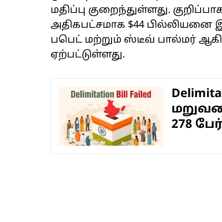
மதிப்பு குறைந்துள்ளது. குறிப்ப
அதிகபட்சமாக $44 பில்லியனை இழந
பபெட் மற்றும் ஸ்டீவ் பால்மர் ஆ
ஏற்பட்டுள்ளது.
Delimit
மறுவர
278 பேர