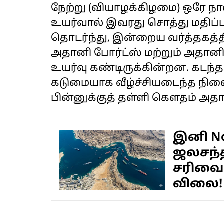
நேற்று (வியாழக்கிழமை) ஒரே நா
உயர்வால் இவரது சொத்து மதிப்பு 
தொடர்ந்து, இன்றைய வர்த்தகத்தி
அதானி போர்ட்ஸ் மற்றும் அதான
உயர்வு கண்டிருக்கின்றன. கடந்த
கடுமையாக வீழ்ச்சியடைந்த நில
பின்னுக்குத் தள்ளி கௌதம் அதான
இனி No
ஜலசந்த
சரிவைச
விலை!