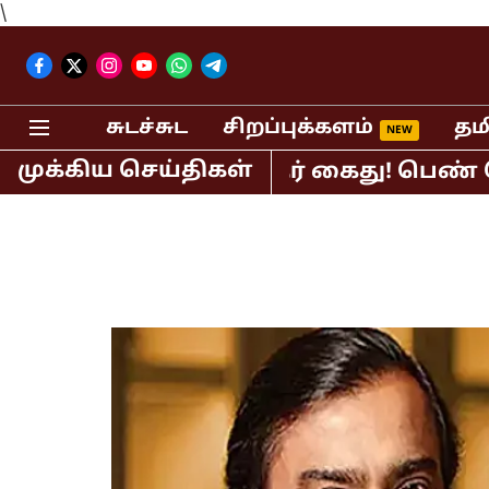
\
சுடச்சுட
சிறப்புக்களம்
தம
முக்கிய செய்திகள்
ர் பி.ஆர்.சுந்தர் கைது! பெண் செய்தி 