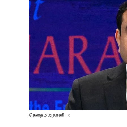
கௌதம் அதானி
x