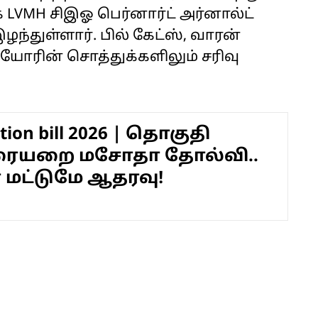
ாக LVMH சிஇஓ பெர்னார்ட் அர்னால்ட்
்துள்ளார். பில் கேட்ஸ், வாரன்
கியோரின் சொத்துக்களிலும் சரிவு
ation bill 2026 | தொகுதி
ையறை மசோதா தோல்வி..
் மட்டுமே ஆதரவு!