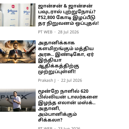
ஜான்சன் & ஜான்சன்
பவுடரால் புற்றுநோய்?
₹52,800 கோடி இழப்பீடு
தர நிறுவனம் ஒப்புதல்!
PT WEB
28 Jul 2026
அதானிக்காக
களமிறங்கும் மத்திய
அரசு.. இண்டிகோ, ஏர்
இந்தியா
ஆதிக்கத்திற்கு
முற்றுப்புள்ளி!
Prakash J
22 Jul 2026
மூன்றே நாளில் 620
பில்லியன் டாலர்களை
இழந்த எலான் மஸ்க்..
அதானி,
அம்பானிக்கும்
சிக்கலா?