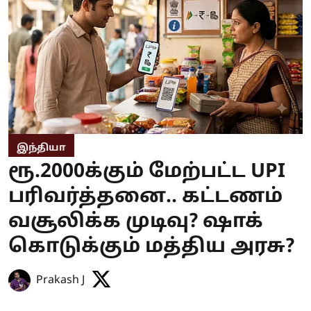
இந்தியா
ரூ.2000க்கும் மேற்பட்ட UPI
பரிவர்த்தனை.. கட்டணம்
வசூலிக்க முடிவு? ஷாக்
கொடுக்கும் மத்திய அரசு?
Prakash J