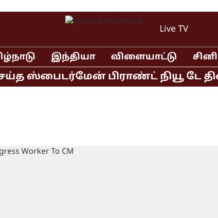
Live TV
ிழ்நாடு
இந்தியா
விளையாட்டு
சின
்த ஸ்பைடர்மேன் பிராண்ட் நியூ டே திரை