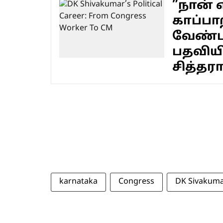
”நான் 
காப்பா
வேண்டா
பதவியி
சித்த
karnataka
Congress
DK Sivakum