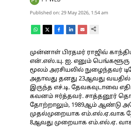
PT WEB
Published on
:
29 May 2026, 1:54 am
முன்னாள் பிரதமர் ராஜிவ் காந்த
என்.எஸ்.யு. ஐ. எனும் பெங்களூர
மூலம் அரசியலில் நுழைந்தவர் டி
அதாவது தனது 23ஆவது வயதில்
இருந்த எச்.டி. தேவகவுடாவை எதிர
கவனம் ஈர்த்தவர். சாத்தனூர் தொ
தோற்றாலும், 1989ஆம் ஆண்டு அ
முதல்முறையாக எம்.எல்.ஏ.வாக தே
8ஆவது முறையாக எம்.எல்.ஏ. வாக