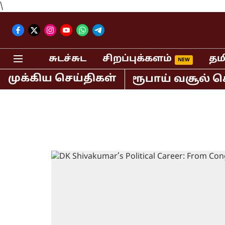
\
சுடச்சுட
சிறப்புக்களம்
தம
முக்கிய செய்திகள்
ல் மட்டும் 400 கோடி ரூபாய் வசூல் செய