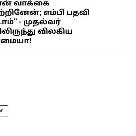
என் வாக்கை
ற்றினேன்; எம்பி பதவி
ம்” - முதல்வர்
லிருந்து விலகிய
ராமையா!
ar