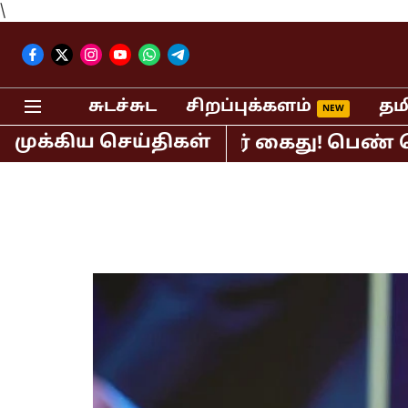
\
சுடச்சுட
சிறப்புக்களம்
தம
முக்கிய செய்திகள்
் பி.ஆர்.சுந்தர் கைது! பெண் செய்தி வ