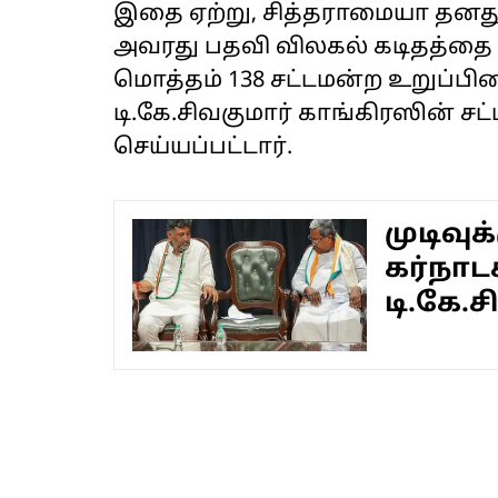
இதை ஏற்று, சித்தராமையா தனது
அவரது பதவி விலகல் கடிதத்தை
மொத்தம் 138 சட்டமன்ற உறுப்பி
டி.கே.சிவகுமார் காங்கிரஸின் ச
செய்யப்பட்டார்.
முடிவுக
கர்நாட
டி.கே.ச