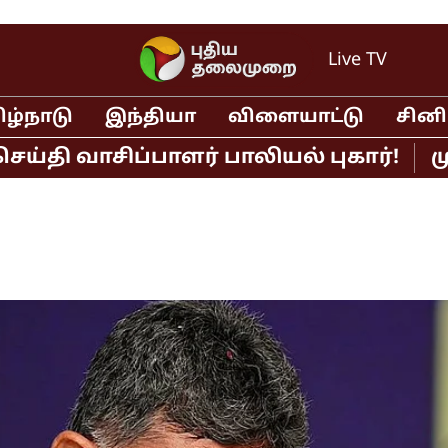
Live TV
ிழ்நாடு
இந்தியா
விளையாட்டு
சின
ாசிப்பாளர் பாலியல் புகார்!
முதல்வர