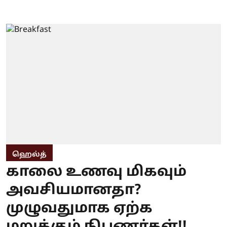
ஹெல்த்
காலை உணவு மிகவும்
அவசியமானதா?
முழுவதுமாக ஏற்க