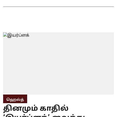
ஹெல்த்
தினமும் காதில்