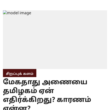
சிறப்புக் களம்
மேகதாது அணையை
தமிழகம் ஏன்
எதிர்க்கிறது? காரணம்
என்ன?