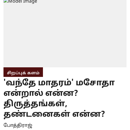
சிறப்புக் களம்
'வந்தே மாதரம்' மசோதா
என்றால் என்ன?
திருத்தங்கள்,
தண்டனைகள் என்ன?
போத்திராஜ்