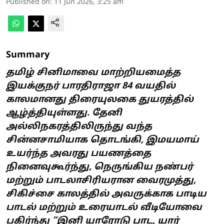
Published on
:
11 Jun 2026, 3:25 am
Summary
தமிழ் சினிமாவை மாற்றியமைத்த
இயக்குநர் பாரதிராஜா 84 வயதில்
காலமானது திரையுலகை துயரத்தில்
ஆழ்த்தியுள்ளது. தேனி
அல்லிநகரத்திலிருந்து வந்த
சின்னசாமியாக தொடங்கி, இமயமாய்
உயர்ந்த அவரது பயணத்தை
நினைவுகூர்ந்து, நெருங்கிய நண்பர்
மற்றும் பாடலாசிரியரான வைரமுத்து,
சிகிச்சை காலத்தில் அவருக்காக பாடிய
பாடல் மற்றும் உரையாடல் வீடியோவை
பகிர்ந்து “இனி யாரோடு பாட, யார்