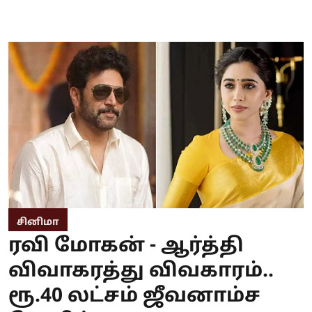
சினிமா
ரவி மோகன் - ஆர்த்தி
விவாகரத்து விவகாரம்..
ரூ.40 லட்சம் ஜீவனாம்ச