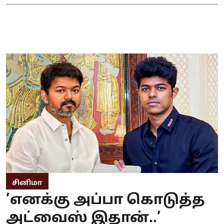
சினிமா
’எனக்கு அப்பா கொடுத்த
அட்வைஸ் இதான்..’