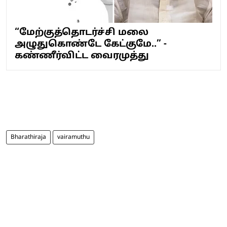
“மேற்குத்தொடர்ச்சி மலை
அழுதுகொண்டே கேட்குமே..” -
கண்ணீர்விட்ட வைரமுத்து
Bharathiraja
vairamuthu