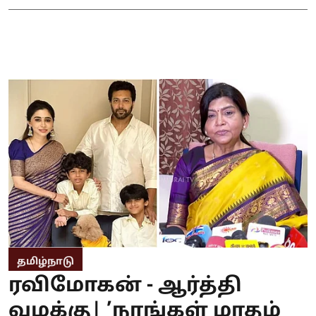
தமிழ்நாடு
ரவிமோகன் - ஆர்த்தி
வழக்கு| ’நாங்கள் மாதம்