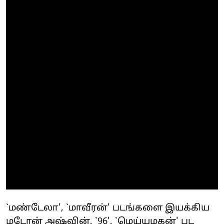
`மண்டேலா', `மாவீரன்' படங்களை இயக்கிய
மடோன் அஷ்வின், `96', `மெய்யழகன்' பட