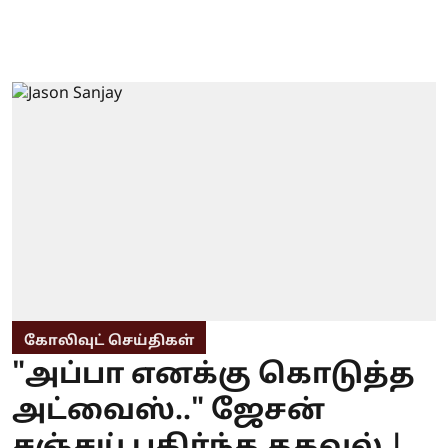
கோலிவுட் செய்திகள்
"அப்பா எனக்கு கொடுத்த
அட்வைஸ்.." ஜேசன்
சஞ்சய் பகிர்ந்த தகவல் |