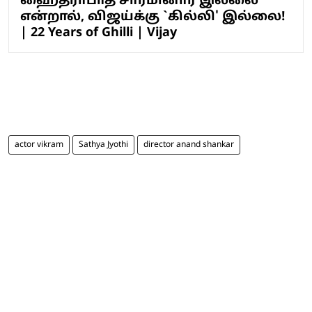
ஹைதராபாத் சார்மினார் இல்லை
என்றால், விஜய்க்கு `கில்லி' இல்லை!
| 22 Years of Ghilli | Vijay
actor vikram
Sathya Jyothi
director anand shankar