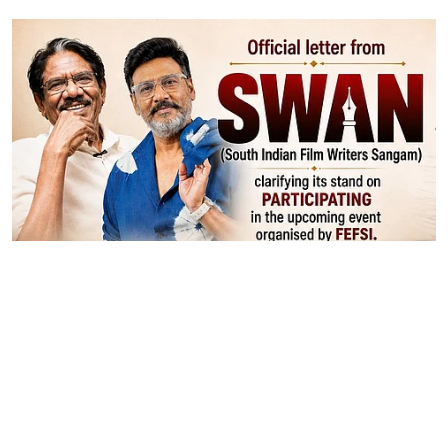
கோலிவுட் செய்திகள்
பாரதிராஜா -
கே.பாக்யராஜ்-க்கு விழா..
புறக்கணிக்கும் திரைப்பட
எழுத்தாளர் சங்கம்! | SWAN