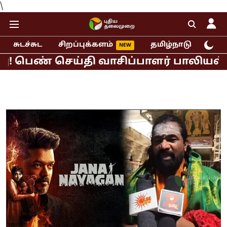
\
சுடச்சுட
சிறப்புக்களம்
தமிழ்நாடு
இந்
் செய்தி வாசிப்பாளர் பாலியல் புகார்!