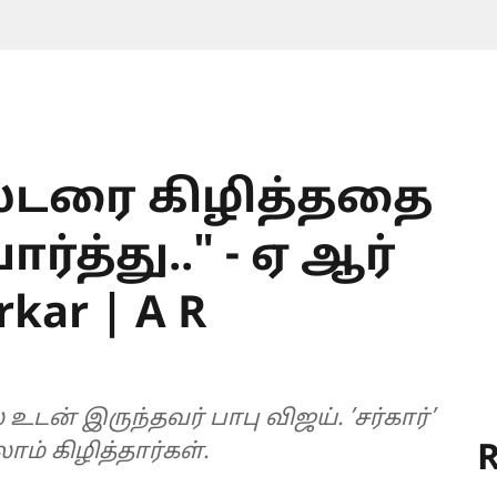
ோஸ்டரை கிழித்ததை
த்து.." - ஏ ஆர்
kar | A R
் இருந்தவர் பாபு விஜய். ’சர்கார்’
R
ம் கிழித்தார்கள்.