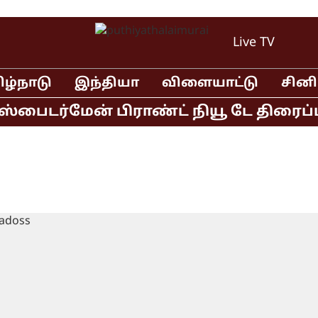
Live TV
ிழ்நாடு
இந்தியா
விளையாட்டு
சின
பைடர்மேன் பிராண்ட் நியூ டே திரைப்படம