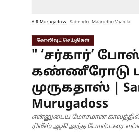
A R Murugadoss
Sattendru Maarudhu Vaanilai
கோலிவுட் செய்திகள்
" ‘சர்கார்’ ப
கண்ணீரோடு பார்
முருகதாஸ் | Sar
Murugadoss
என்னுடைய மோசமான காலத்தில் உடன
ரிலீஸ் ஆகி அந்த போஸ்டரை எல்லா