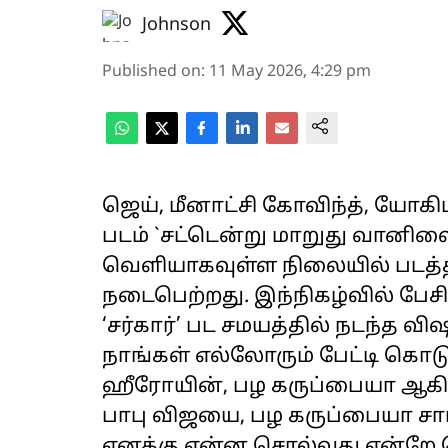
Johnson
Published on
:
11 May 2026, 4:29 pm
ஜெய், மீனாட்சி கோவிந்த், யோகிப
படம் `சட்டென்று மாறுது வானிலை
வெளியாகவுள்ள நிலையில் படத்தி
நடைபெற்றது. இந்நிகழ்வில் பேசி
‘சர்கார்’ பட சமயத்தில் நடந்த வி
நாங்கள் எல்லோரும் பேட்டி கொடு
ஹீரோயின், பழ கருப்பையா ஆகிய
பாபு விஜயை, பழ கருப்பையா சார் 
எனக்கு என்ன சொல்வது என்றே 