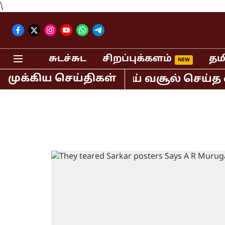
\
சுடச்சுட
சிறப்புக்களம்
தம
முக்கிய செய்திகள்
்டும் 400 கோடி ரூபாய் வசூல் செய்த ஸ்