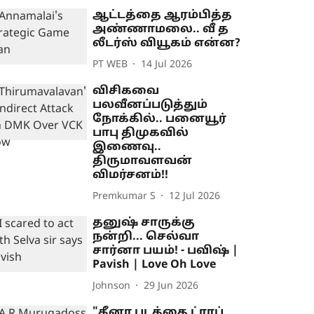
ஆட்டத்தை ஆரம்பித்த
அண்ணாமலை.. வீ த
லீடர்ஸ் வியூகம் என்ன?
PT WEB
14 Jul 2026
விசிகவை
பலவீனப்படுத்தும்
நோக்கில்.. பனையூர்
பாபு திமுகவில்
இணைவு..
திருமாவளவன்
விமர்சனம்!!
Premkumar S
12 Jul 2026
தனுஷ் சாருக்கு
நன்றி... செல்வா
சார்னா பயம்! - பவிஷ் |
Pavish | Love Oh Love
Johnson
29 Jun 2026
"தீனா படத்தை ட்ராப்