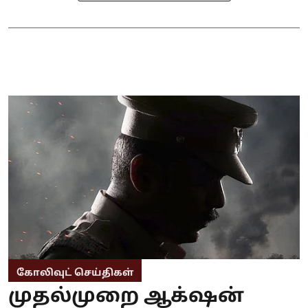
கோலிவுட் செய்திகள்
முதல்முறை ஆக்‌ஷன்