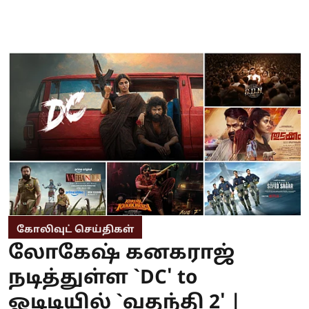
கோலிவுட் செய்திகள்
லோகேஷ் கனகராஜ்
நடித்துள்ள `DC' to
ஓடிடியில் `வதந்தி 2' |