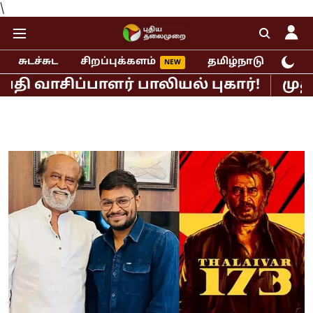
\
சுடச்சுட
சிறப்புக்களம்
தமிழ்நாடு
இந்
ப்பாளர் பாலியல் புகார்!
முதல்வர் வ