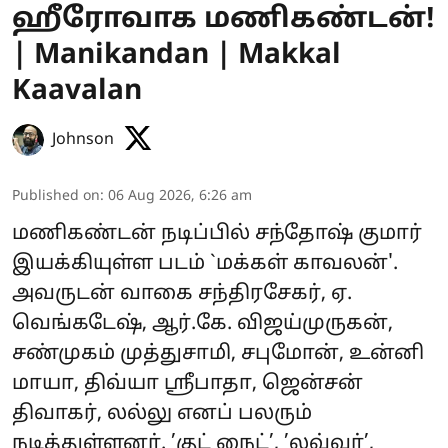
ஹீரோவாக மணிகண்டன்!
| Manikandan | Makkal
Kaavalan
Johnson
Published on
:
06 Aug 2026, 6:26 am
மணிகண்டன் நடிப்பில் சந்தோஷ் குமார்
இயக்கியுள்ள படம் `மக்கள் காவலன்'.
அவருடன் வாகை சந்திரசேகர், ஏ.
வெங்கடேஷ், ஆர்.கே. விஜய்முருகன்,
சண்முகம் முத்துசாமி, சபுமோன், உன்னி
மாயா, திவ்யா ஸ்ரீபாதா, ஜென்சன்
திவாகர், லல்லு எனப் பலரும்
நடித்துள்ளனர். ’குட் நைட்’, ’லவ்வர்’,