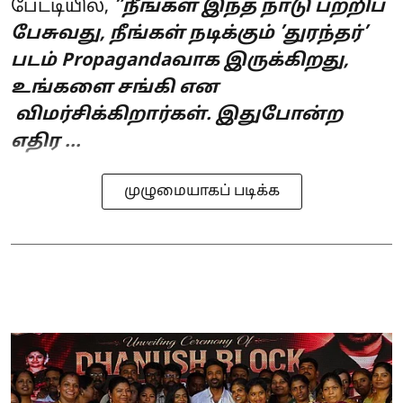
பேட்டியில்,
”நீங்கள் இந்த நாடு பற்றிப்
பேசுவது, நீங்கள் நடிக்கும் ’துரந்தர்’
படம் Propagandaவாக இருக்கிறது,
உங்களை சங்கி என
விமர்சிக்கிறார்கள். இதுபோன்ற
எதிர ...
முழுமையாகப் படிக்க