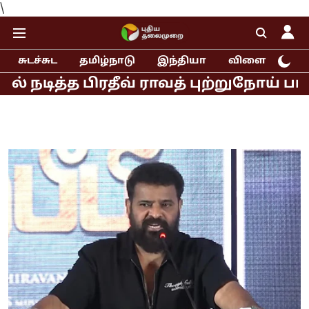
\
சுடச்சுட
தமிழ்நாடு
இந்தியா
விளையாட்டு
்த பிரதீவ் ராவத் புற்றுநோய் பாதிப்பா