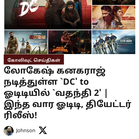
கோலிவுட் செய்திகள்
லோகேஷ் கனகராஜ்
நடித்துள்ள `DC' to
ஓடிடியில் `வதந்தி 2' |
இந்த வார ஓடிடி, தியேட்டர்
ரிலீஸ்!
Johnson