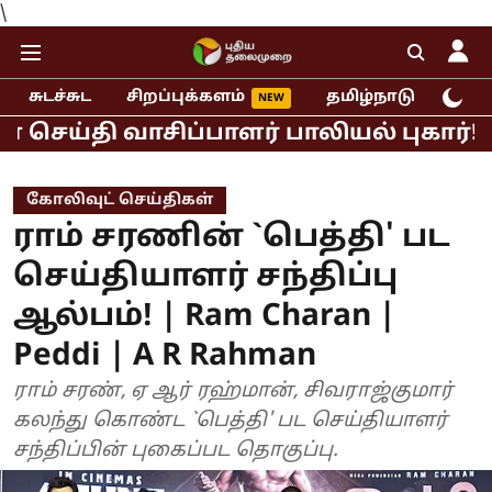
\
சுடச்சுட
சிறப்புக்களம்
தமிழ்நாடு
இந்
ப்பாளர் பாலியல் புகார்!
முதல்வர் வ
கோலிவுட் செய்திகள்
ராம் சரணின் `பெத்தி' பட
செய்தியாளர் சந்திப்பு
ஆல்பம்! | Ram Charan |
Peddi | A R Rahman
ராம் சரண், ஏ ஆர் ரஹ்மான், சிவராஜ்குமார்
கலந்து கொண்ட `பெத்தி' பட செய்தியாளர்
சந்திப்பின் புகைப்பட தொகுப்பு.