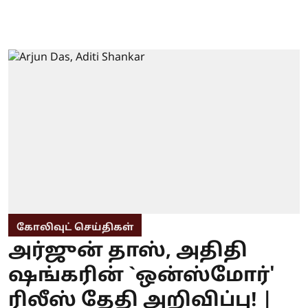
கோலிவுட் செய்திகள்
அர்ஜுன் தாஸ், அதிதி
ஷங்கரின் `ஒன்ஸ்மோர்'
ரிலீஸ் தேதி அறிவிப்பு! |