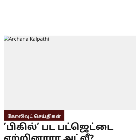
கோலிவுட் செய்திகள்
’பிகில்’ பட பட்ஜெட்டை
ஏற்றினாரா அட்லீ?