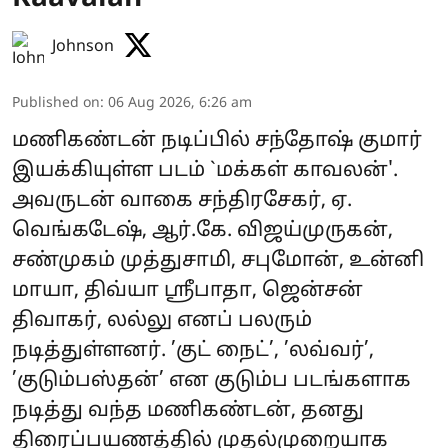
Johnson
Published on
:
06 Aug 2026, 6:26 am
மணிகண்டன் நடிப்பில் சந்தோஷ் குமார்
இயக்கியுள்ள படம் `மக்கள் காவலன்'.
அவருடன் வாகை சந்திரசேகர், ஏ.
வெங்கடேஷ், ஆர்.கே. விஜய்முருகன்,
சண்முகம் முத்துசாமி, சபுமோன், உன்னி
மாயா, திவ்யா ஸ்ரீபாதா, ஜென்சன்
திவாகர், லல்லு எனப் பலரும்
நடித்துள்ளனர். ’குட் நைட்’, ’லவ்வர்’,
’குடும்பஸ்தன்’ என குடும்ப படங்களாக
நடித்து வந்த மணிகண்டன், தனது
திரைப்பயணத்தில் முதல்முறையாக