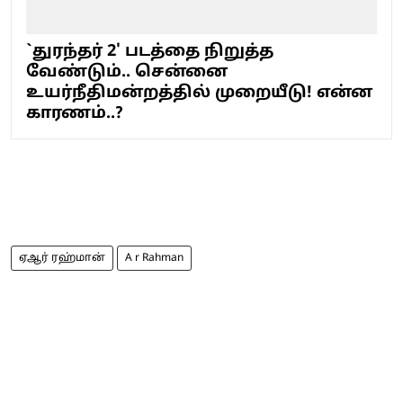
`துரந்தர் 2' படத்தை நிறுத்த
வேண்டும்.. சென்னை
உயர்நீதிமன்றத்தில் முறையீடு! என்ன
காரணம்..?
ஏஆர் ரஹ்மான்
A r Rahman