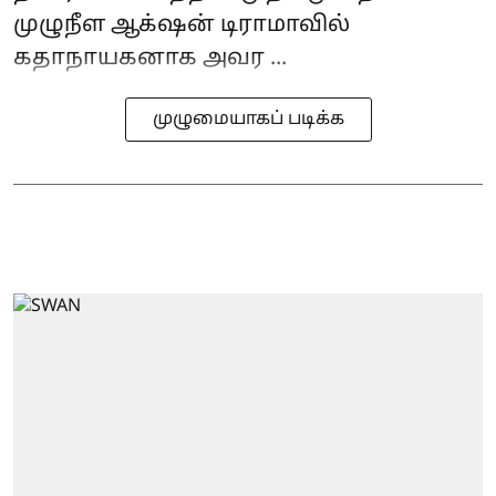
முழுநீள ஆக்‌ஷன் டிராமாவில்
கதாநாயகனாக அவர ...
முழுமையாகப் படிக்க