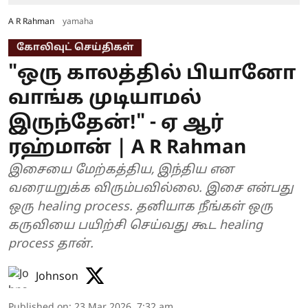
A R Rahman
yamaha
கோலிவுட் செய்திகள்
"ஒரு காலத்தில் பியானோ
வாங்க முடியாமல்
இருந்தேன்!" - ஏ ஆர்
ரஹ்மான் | A R Rahman
இசையை மேற்கத்திய, இந்திய என
வரையறுக்க விரும்பவில்லை. இசை என்பது
ஒரு healing process. தனியாக நீங்கள் ஒரு
கருவியை பயிற்சி செய்வது கூட healing
process தான்.
Johnson
Published on
:
23 Mar 2026, 7:32 am