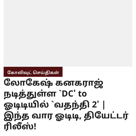
கோலிவுட் செய்திகள்
லோகேஷ் கனகராஜ்
நடித்துள்ள `DC' to
ஓடிடியில் `வதந்தி 2' |
இந்த வார ஓடிடி, தியேட்டர்
ரிலீஸ்!