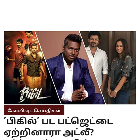
கோலிவுட் செய்திகள்
’பிகில்’ பட பட்ஜெட்டை
ஏற்றினாரா அட்லீ?