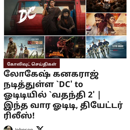
கோலிவுட் செய்திகள்
லோகேஷ் கனகராஜ்
நடித்துள்ள `DC' to
ஓடிடியில் `வதந்தி 2' |
இந்த வார ஓடிடி, தியேட்டர்
ரிலீஸ்!