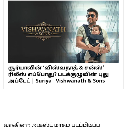
சூர்யாவின் ‘விஸ்வநாத் & சன்ஸ்'
ரிலீஸ் எப்போது? படக்குழுவின் புது
அப்டேட் | Suriya| Vishwanath & Sons
வருகின்ற ஆகஸ்ட் மாதம் படப்பிடிப்பு