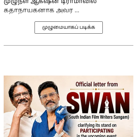
முழுநீள ஆக்‌ஷன் டிராமாவில்
கதாநாயகனாக அவர ...
முழுமையாகப் படிக்க