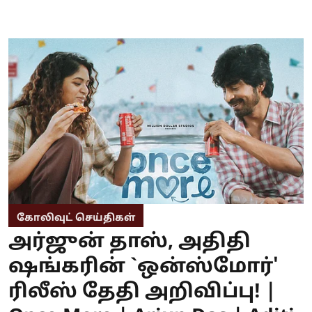
கோலிவுட் செய்திகள்
அர்ஜுன் தாஸ், அதிதி
ஷங்கரின் `ஒன்ஸ்மோர்'
ரிலீஸ் தேதி அறிவிப்பு! |