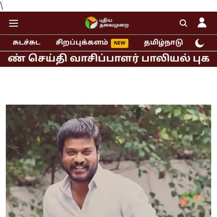
\
சுடச்சுட
சிறப்புக்களம்
தமிழ்நாடு
இந்
்தி வாசிப்பாளர் பாலியல் புகார்!
மு