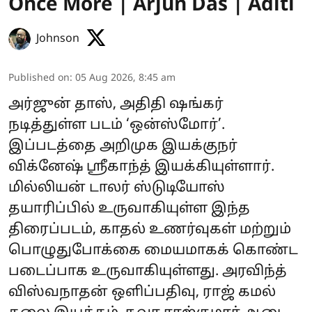
Once More | Arjun Das | Aditi
Johnson
Published on
:
05 Aug 2026, 8:45 am
அர்ஜுன் தாஸ், அதிதி ஷங்கர்
நடித்துள்ள படம் ‘ஒன்ஸ்மோர்’.
இப்படத்தை அறிமுக இயக்குநர்
விக்னேஷ் ஸ்ரீகாந்த் இயக்கியுள்ளார்.
மில்லியன் டாலர் ஸ்டுடியோஸ்
தயாரிப்பில் உருவாகியுள்ள இந்த
திரைப்படம், காதல் உணர்வுகள் மற்றும்
பொழுதுபோக்கை மையமாகக் கொண்ட
படைப்பாக உருவாகியுள்ளது. அரவிந்த்
விஸ்வநாதன் ஒளிப்பதிவு, ராஜ் கமல்