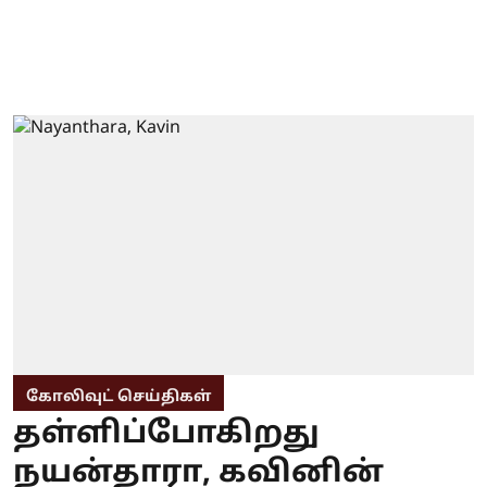
கோலிவுட் செய்திகள்
தள்ளிப்போகிறது
நயன்தாரா, கவினின்