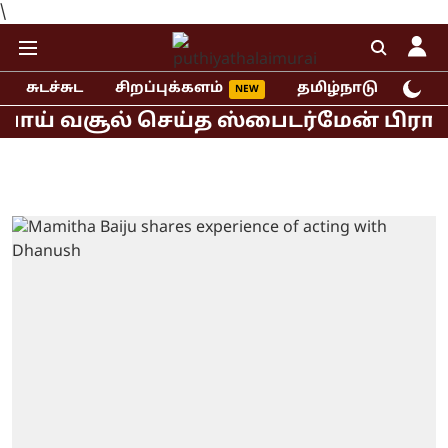
\
சுடச்சுட
சிறப்புக்களம்
தமிழ்நாடு
இந்
ய் வசூல் செய்த ஸ்பைடர்மேன் பிராண்ட் 