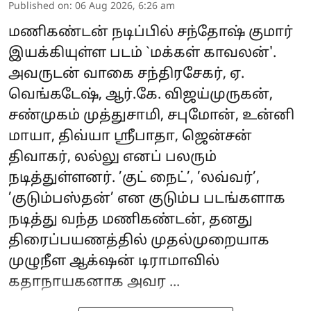
Published on
:
06 Aug 2026, 6:26 am
மணிகண்டன் நடிப்பில் சந்தோஷ் குமார்
இயக்கியுள்ள படம் `மக்கள் காவலன்'.
அவருடன் வாகை சந்திரசேகர், ஏ.
வெங்கடேஷ், ஆர்.கே. விஜய்முருகன்,
சண்முகம் முத்துசாமி, சபுமோன், உன்னி
மாயா, திவ்யா ஸ்ரீபாதா, ஜென்சன்
திவாகர், லல்லு எனப் பலரும்
நடித்துள்ளனர். ’குட் நைட்’, ’லவ்வர்’,
’குடும்பஸ்தன்’ என குடும்ப படங்களாக
நடித்து வந்த மணிகண்டன், தனது
திரைப்பயணத்தில் முதல்முறையாக
முழுநீள ஆக்‌ஷன் டிராமாவில்
கதாநாயகனாக அவர ...