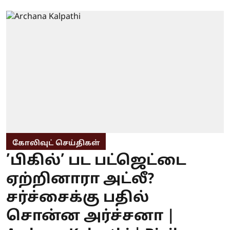
கோலிவுட் செய்திகள்
’பிகில்’ பட பட்ஜெட்டை
ஏற்றினாரா அட்லீ?
சர்ச்சைக்கு பதில்
சொன்ன அர்ச்சனா |