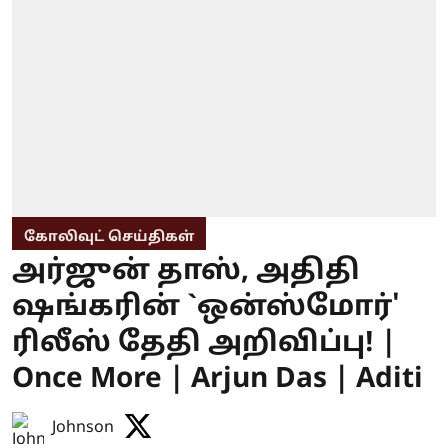
கோலிவுட் செய்திகள்
அர்ஜுன் தாஸ், அதிதி
ஷங்கரின் `ஒன்ஸ்மோர்'
ரிலீஸ் தேதி அறிவிப்பு! |
Once More | Arjun Das | Aditi
Johnson