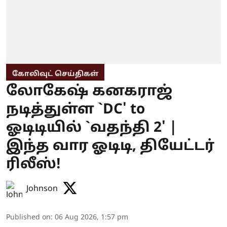
கோலிவுட் செய்திகள்
லோகேஷ் கனகராஜ்
நடித்துள்ள `DC' to
ஓடிடியில் `வதந்தி 2' |
இந்த வார ஓடிடி, தியேட்டர்
ரிலீஸ்!
Johnson
Published on
:
06 Aug 2026, 1:57 pm