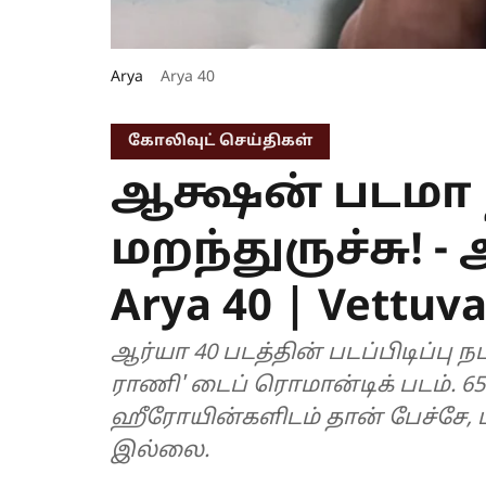
Arya
Arya 40
கோலிவுட் செய்திகள்
ஆக்ஷன் படமா ந
மறந்துருச்சு! 
Arya 40 | Vettuv
ஆர்யா 40 படத்தின் படப்பிடிப்பு 
ராணி' டைப் ரொமான்டிக் படம். 65
ஹீரோயின்களிடம் தான் பேச்சே,
இல்லை.