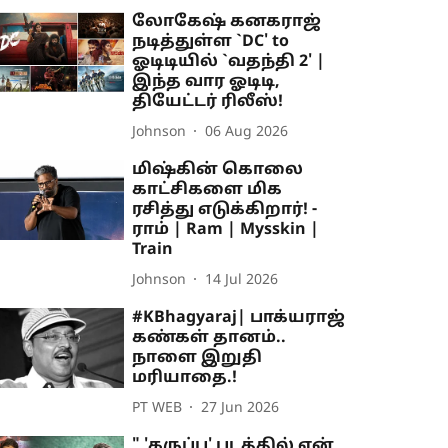
லோகேஷ் கனகராஜ்
நடித்துள்ள `DC' to
ஓடிடியில் `வதந்தி 2' |
இந்த வார ஓடிடி,
தியேட்டர் ரிலீஸ்!
Johnson
06 Aug 2026
மிஷ்கின் கொலை
காட்சிகளை மிக
ரசித்து எடுக்கிறார்! -
ராம் | Ram | Mysskin |
Train
Johnson
14 Jul 2026
#KBhagyaraj| பாக்யராஜ்
கண்கள் தானம்..
நாளை இறுதி
மரியாதை.!
PT WEB
27 Jun 2026
" 'கருப்பு' படத்தில் என்