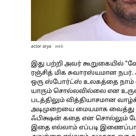
actor arya
web
இது பற்றி அவர் கூறுகையில் "வேட
ரஞ்சித் மிக சுவாரஸ்யமான நபர்.
ஒரு ஸ்போர்ட்ஸ் உலகத்தை நா
யாரும் சொல்லவில்லை என உருவா
படத்திலும் வித்தியாசமான வாழ்
அடிமுறையை மையமாக வைத்து ஒர
ஃபிக்ஷன் கதை என சொல்லும் 
இதை எல்லாம் எப்படி இணைப்பார