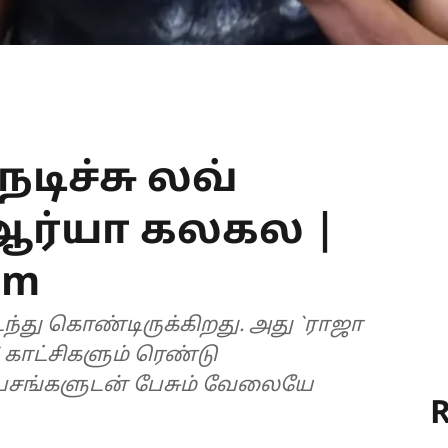
டிச்சு லவ்
- ஆர்யா கலகல |
am
நடந்து கொண்டிருக்கிறது. அது `ராஜா
 காட்சிகளும் ரெண்டு
 பசங்களுடன் பேசும் வேலையே
R