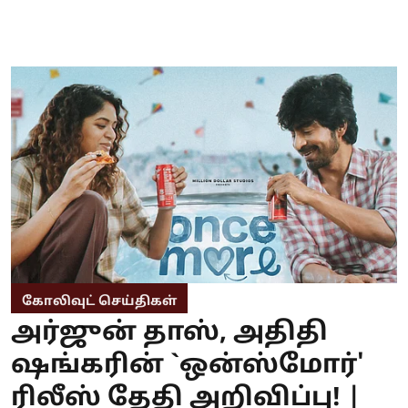
கோலிவுட் செய்திகள்
அர்ஜுன் தாஸ், அதிதி
ஷங்கரின் `ஒன்ஸ்மோர்'
ரிலீஸ் தேதி அறிவிப்பு! |