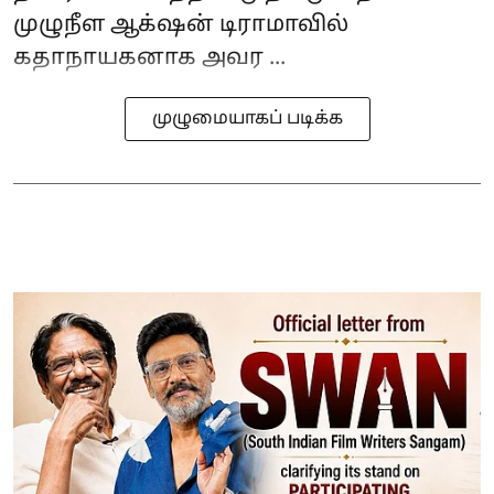
முழுநீள ஆக்‌ஷன் டிராமாவில்
கதாநாயகனாக அவர ...
முழுமையாகப் படிக்க