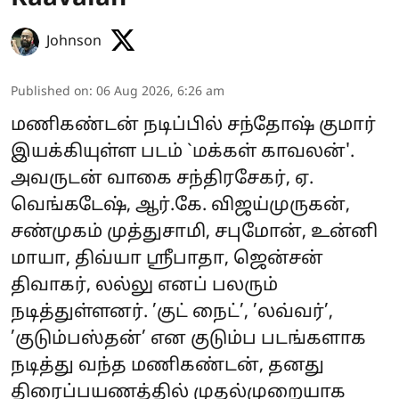
Johnson
Published on
:
06 Aug 2026, 6:26 am
மணிகண்டன் நடிப்பில் சந்தோஷ் குமார்
இயக்கியுள்ள படம் `மக்கள் காவலன்'.
அவருடன் வாகை சந்திரசேகர், ஏ.
வெங்கடேஷ், ஆர்.கே. விஜய்முருகன்,
சண்முகம் முத்துசாமி, சபுமோன், உன்னி
மாயா, திவ்யா ஸ்ரீபாதா, ஜென்சன்
திவாகர், லல்லு எனப் பலரும்
நடித்துள்ளனர். ’குட் நைட்’, ’லவ்வர்’,
’குடும்பஸ்தன்’ என குடும்ப படங்களாக
நடித்து வந்த மணிகண்டன், தனது
திரைப்பயணத்தில் முதல்முறையாக