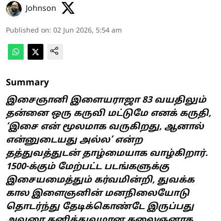
Johnson
Published on
:
02 Jun 2026, 5:54 am
Summary
இசைஞானி இளையராஜா 83 வயதிலும்
தன்னை ஒரு கருவி மட்டுமே எனக் கருதி,
‘இசை என் மூலமாக வருகிறது, ஆனால்
என்னுடையது அல்ல’ என்ற
தத்துவத்துடன் தாழ்மையாக வாழ்கிறார்.
1500-க்கும் மேற்பட்ட படங்களுக்கு
இசையமைத்தும் கர்வமின்றி, துவக்க
கால இளைஞனின் மனநிலையோடு
தொடர்ந்து தேடிக்கொண்டே இருப்பது
அவரை தனித்துவமான கலைஞனாக