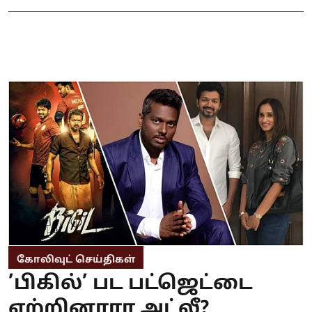
கோலிவுட் செய்திகள்
’பிகில்’ பட பட்ஜெட்டை
ஏற்றினாரா அட்லீ?