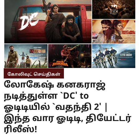
கோலிவுட் செய்திகள்
லோகேஷ் கனகராஜ்
நடித்துள்ள `DC' to
ஓடிடியில் `வதந்தி 2' |
இந்த வார ஓடிடி, தியேட்டர்
ரிலீஸ்!