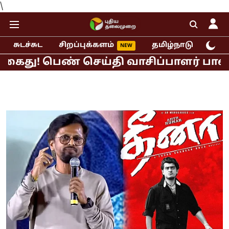
\
சுடச்சுட
சிறப்புக்களம்
தமிழ்நாடு
இந்
து! பெண் செய்தி வாசிப்பாளர் பாலியல் ப