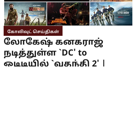
கோலிவுட் செய்திகள்
லோகேஷ் கனகராஜ்
நடித்துள்ள `DC' to
ஓடிடியில் `வதந்தி 2' |
இந்த வார ஓடிடி, தியேட்டர்
ரிலீஸ்!
Johnson
Published on
:
06 Aug 2026, 1:57 pm
Series: Operation Safed Sagar (Hindi) Netflix - Aug 7