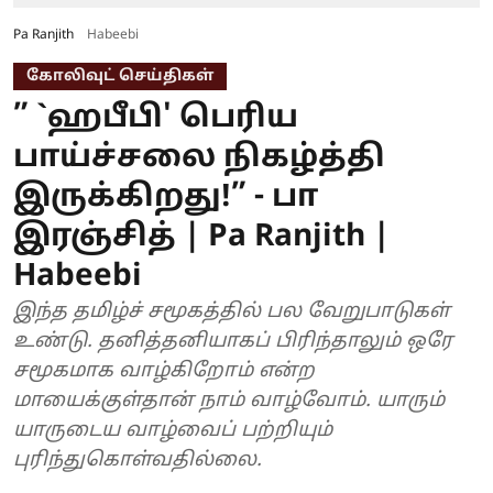
Pa Ranjith
Habeebi
கோலிவுட் செய்திகள்
” `ஹபீபி' பெரிய
பாய்ச்சலை நிகழ்த்தி
இருக்கிறது!” - பா
இரஞ்சித் | Pa Ranjith |
Habeebi
இந்த தமிழ்ச் சமூகத்தில் பல வேறுபாடுகள்
உண்டு. தனித்தனியாகப் பிரிந்தாலும் ஒரே
சமூகமாக வாழ்கிறோம் என்ற
மாயைக்குள்தான் நாம் வாழ்வோம். யாரும்
யாருடைய வாழ்வைப் பற்றியும்
புரிந்துகொள்வதில்லை.