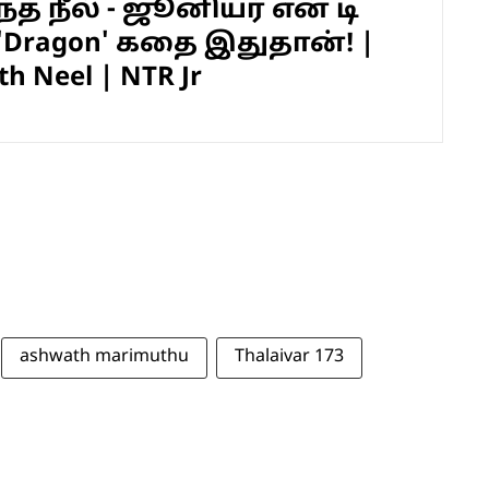
த் நீல் - ஜூனியர் என் டி
'Dragon' கதை இதுதான்! |
h Neel | NTR Jr
ashwath marimuthu
Thalaivar 173