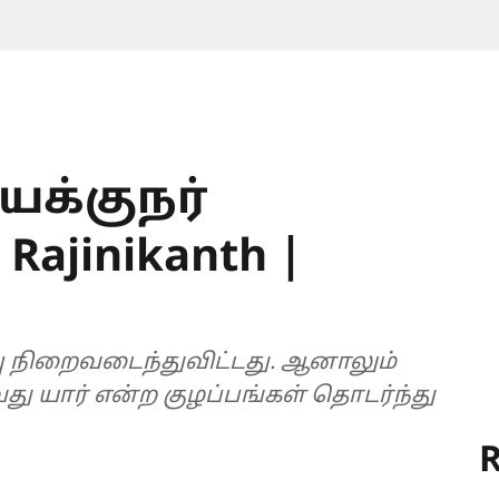
யக்குநர்
ajinikanth |
்பு நிறைவடைந்துவிட்டது. ஆனாலும்
து யார் என்ற குழப்பங்கள் தொடர்ந்து
R