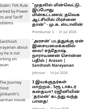
”முதலில் மின்வெட்டு..
இப்போது
மின்கட்டணம்; தவெக
ஆட்சியில் பிரச்னை
தான்” - மு.க. ஸ்டாலின்
Premkumar S
31 Jul 2026
`அரசன்' படத்துக்கு ஏன்
இசையமைக்கவில்
லை? சந்தோஷ்
நாராயணன் சொன்ன
பதில் | Arasan |
Santhosh Narayanan
Johnson
14 Jul 2026
3 இயக்குநர்கள்
மாற்றம்.. 5ரூ டாக்டர்
கதையா? ரஜினியின்
`தர்மன்' கடந்து வந்த
பாதை!