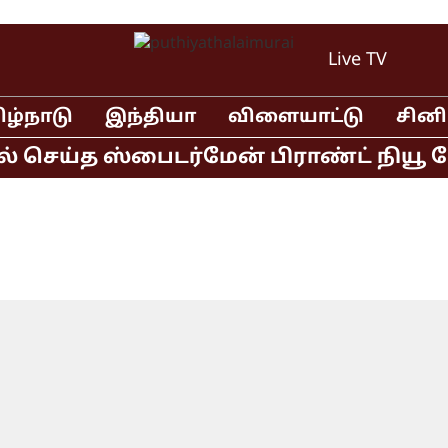
Live TV
ிழ்நாடு
இந்தியா
விளையாட்டு
சின
செய்த ஸ்பைடர்மேன் பிராண்ட் நியூ டே த