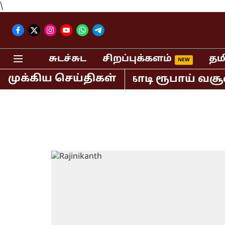
\
சுடச்சுட
சிறப்புக்களம்
தம
முக்கிய செய்திகள்
ாவில் மட்டும் 400 கோடி ரூபாய் வசூல் 