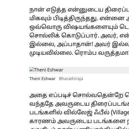
நான் எடுத்த என்னுடைய திரைப்
மிகவும் பிடித்திருந்தது. என்னை
ஒவ்வொரு விஷயங்களையும் டெக்ன
சொல்லிக் கொடுப்பார். அவர், என்
இல்லை, அப்பாதான்! அவர் இல்ல
முடியவில்லை. ரொம்ப வருத்தமாக
Theni Eshwar
Bharathiraja
அதை எப்படிச் சொல்வதென்றே தெ
வந்ததே அவருடைய திரைப்படங்களை
படங்களில் வில்லேஜ் ஃபீல் (Villag
காரணம் அவருடைய படங்களை நான்