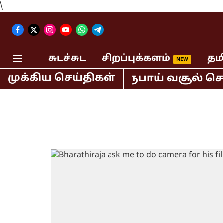
\
சுடச்சுட
சிறப்புக்களம்
தம
முக்கிய செய்திகள்
 மட்டும் 400 கோடி ரூபாய் வசூல் செய்த