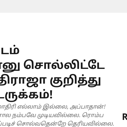
டம்
ு சொல்லிட்டே
திராஜா குறித்து
ருக்கம்!
 மாதிரி எல்லாம் இல்லை, அப்பாதான்!
R
னால நம்பவே முடியவில்லை. ரொம்ப
ப்படிச் சொல்வதென்றே தெரியவில்லை.