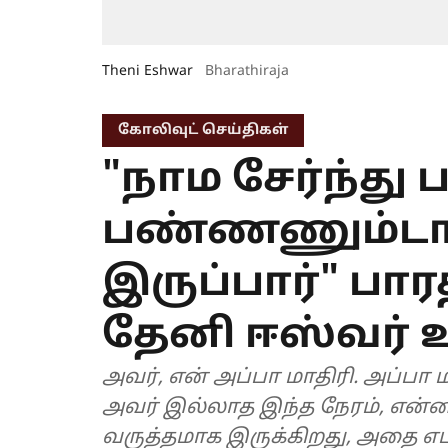
Theni Eshwar
Bharathiraja
கோலிவுட் செய்திகள்
"நாம சேர்ந்து ப
பண்ணணும்டான
இருப்பார்" பார
தேனி ஈஸ்வர் உ
அவர், என் அப்பா மாதிரி. அப்பா
அவர் இல்லாத இந்த நேரம், என்
வருத்தமாக இருக்கிறது, அதை எ