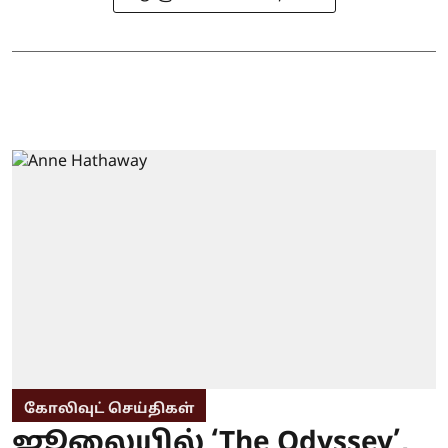
கோலிவுட் செய்திகள்
ஜூலையில் ‘The Odyssey’,