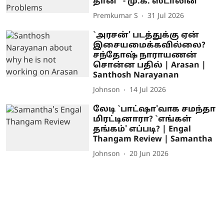
தான்” - மு.க. ஸ்டாலின்
Premkumar S
31 Jul 2026
`அரசன்' படத்துக்கு ஏன்
இசையமைக்கவில்லை?
சந்தோஷ் நாராயணன்
சொன்ன பதில் | Arasan |
Santhosh Narayanan
Johnson
14 Jul 2026
லேடி `பாட்ஷா'வாக சமந்தா
மிரட்டினாரா? `எங்கள்
தங்கம்' எப்படி? | Engal
Thangam Review | Samantha
Johnson
20 Jun 2026