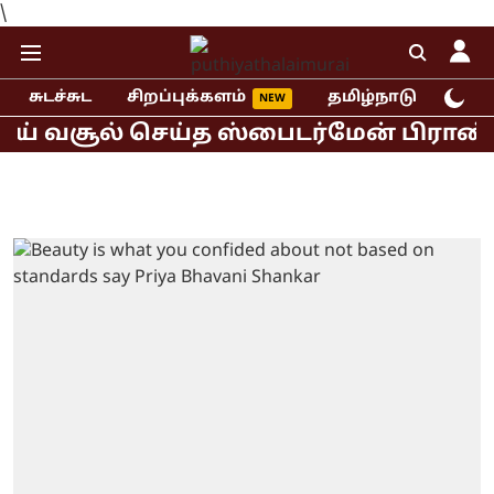
\
சுடச்சுட
சிறப்புக்களம்
தமிழ்நாடு
இந்
 வசூல் செய்த ஸ்பைடர்மேன் பிராண்ட் நி