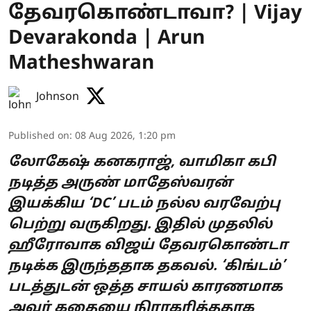
தேவரகொண்டாவா? | Vijay
Devarakonda | Arun
Matheshwaran
Johnson
Published on
:
08 Aug 2026, 1:20 pm
லோகேஷ் கனகராஜ், வாமிகா கபி
நடித்த அருண் மாதேஸ்வரன்
இயக்கிய ‘DC’ படம் நல்ல வரவேற்பு
பெற்று வருகிறது. இதில் முதலில்
ஹீரோவாக விஜய் தேவரகொண்டா
நடிக்க இருந்ததாக தகவல். ‘கிங்டம்’
படத்துடன் ஒத்த சாயல் காரணமாக
அவர் கதையை நிராகரித்ததாக