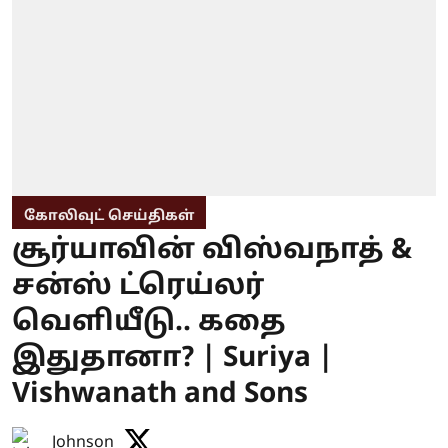
கோலிவுட் செய்திகள்
சூர்யாவின் விஸ்வநாத் &
சன்ஸ் ட்ரெய்லர்
வெளியீடு.. கதை
இதுதானா? | Suriya |
Vishwanath and Sons
Johnson