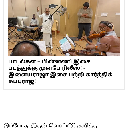
பாடல்கள் + பின்னணி இசை
படத்துக்கு முன்பே ரிலீஸ்! -
இளையராஜா இசை பற்றி கார்த்திக்
சுப்புராஜ்!
இப்போது இதன் வெளியீடு குறித்த