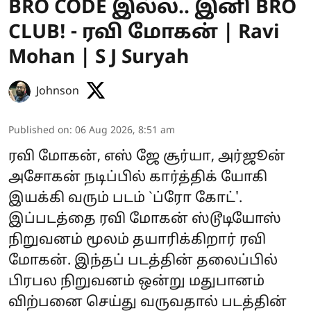
BRO CODE இல்ல.. இனி BRO
CLUB! - ரவி மோகன் | Ravi
Mohan | S J Suryah
Johnson
Published on
:
06 Aug 2026, 8:51 am
ரவி மோகன், எஸ் ஜே சூர்யா, அர்ஜூன்
அசோகன் நடிப்பில் கார்த்திக் யோகி
இயக்கி வரும் படம் `ப்ரோ கோட்'.
இப்படத்தை ரவி மோகன் ஸ்டூடியோஸ்
நிறுவனம் மூலம் தயாரிக்கிறார் ரவி
மோகன். இந்தப் படத்தின் தலைப்பில்
பிரபல நிறுவனம் ஒன்று மதுபானம்
விற்பனை செய்து வருவதால் படத்தின்