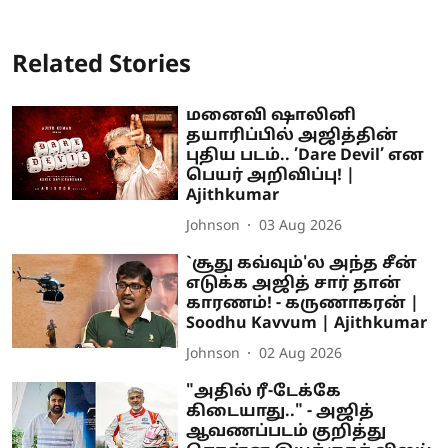
Related Stories
மனைவி ஷாலினி
தயாரிப்பில் அஜித்தின்
புதிய படம்.. ’Dare Devil’ என
பெயர் அறிவிப்பு! |
Ajithkumar
Johnson
03 Aug 2026
`சூது கவ்வும்'ல அந்த சீன்
எடுக்க அஜித் சார் தான்
காரணம்! - கருணாகரன் |
Soodhu Kavvum | Ajithkumar
Johnson
02 Aug 2026
"அதில் ரீ-டேக்கே
கிடையாது.." - அஜித்
ஆவணப்படம் குறித்து