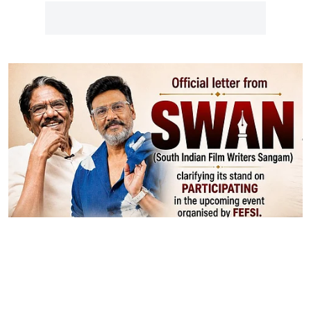
கோலிவுட் செய்திகள்
பாரதிராஜா -
கே.பாக்யராஜ்-க்கு விழா..