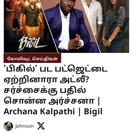
கோலிவுட் செய்திகள்
’பிகில்’ பட பட்ஜெட்டை
ஏற்றினாரா அட்லீ?
சர்ச்சைக்கு பதில்
சொன்ன அர்ச்சனா |
Archana Kalpathi | Bigil
Johnson