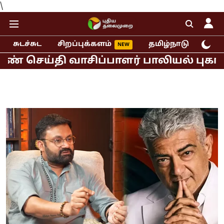
\
சுடச்சுட
சிறப்புக்களம்
தமிழ்நாடு
இந்
தி வாசிப்பாளர் பாலியல் புகார்!
முத