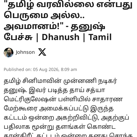
"தமிழ் வரவில்லை என்பது
பெருமை அல்ல..
அவமானம்!" - தனுஷ்
பேச்சு | Dhanush | Tamil
Johnson
Published on
:
05 Aug 2026, 8:09 am
தமிழ் சினிமாவின் முன்னணி நடிகர்
தனுஷ். இவர் படித்த தாய் சத்யா
மெட்ரிகுலேஷன் பள்ளியில் சாதாரண
மேற்கூரை அமைக்கப்பட்டு இருந்த
கட்டடம் ஒன்றை அகற்றிவிட்டு, அதற்குப்
பதிலாக மூன்று தளங்கள் கொண்ட
கான்கிரீட் கட்டடம் ஒன்றை தனது சொந்த