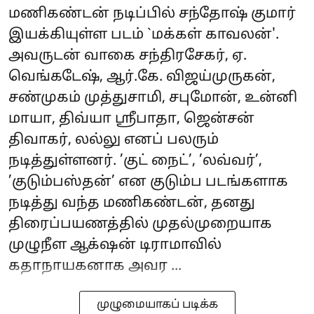
மணிகண்டன் நடிப்பில் சந்தோஷ் குமார்
இயக்கியுள்ள படம் `மக்கள் காவலன்'.
அவருடன் வாகை சந்திரசேகர், ஏ.
வெங்கடேஷ், ஆர்.கே. விஜய்முருகன்,
சண்முகம் முத்துசாமி, சபுமோன், உன்னி
மாயா, திவ்யா ஸ்ரீபாதா, ஜென்சன்
திவாகர், லல்லு எனப் பலரும்
நடித்துள்ளனர். ’குட் நைட்’, ’லவ்வர்’,
’குடும்பஸ்தன்’ என குடும்ப படங்களாக
நடித்து வந்த மணிகண்டன், தனது
திரைப்பயணத்தில் முதல்முறையாக
முழுநீள ஆக்‌ஷன் டிராமாவில்
கதாநாயகனாக அவர ...
முழுமையாகப் படிக்க