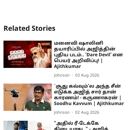
Related Stories
மனைவி ஷாலினி
தயாரிப்பில் அஜித்தின்
புதிய படம்.. ’Dare Devil’ என
பெயர் அறிவிப்பு! |
Ajithkumar
Johnson
03 Aug 2026
`சூது கவ்வும்'ல அந்த சீன்
எடுக்க அஜித் சார் தான்
காரணம்! - கருணாகரன் |
Soodhu Kavvum | Ajithkumar
Johnson
02 Aug 2026
"அதில் ரீ-டேக்கே
கிடையாது.." - அஜித்