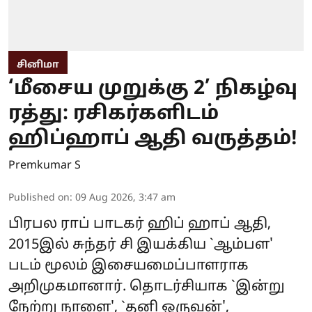
சினிமா
‘மீசைய முறுக்கு 2’ நிகழ்வு
ரத்து: ரசிகர்களிடம்
ஹிப்ஹாப் ஆதி வருத்தம்!
Premkumar S
Published on
:
09 Aug 2026, 3:47 am
பிரபல ராப் பாடகர் ஹிப் ஹாப் ஆதி,
2015இல் சுந்தர் சி இயக்கிய `ஆம்பள'
படம் மூலம் இசையமைப்பாளராக
அறிமுகமானார். தொடர்சியாக `இன்று
நேற்று நாளை', `தனி ஒருவன்',