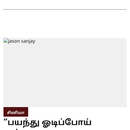
சினிமா
”பயந்து ஓடிப்போய்