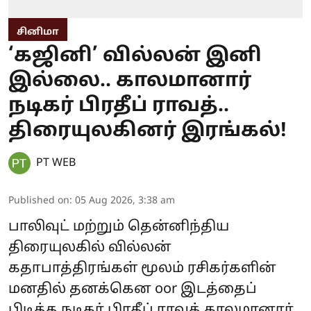
சினிமா
‘கஜினி’ வில்லன் இனி
இல்லை.. காலமானார்
நடிகர் பிரதீப் ராவத்..
திரையுலகினர் இரங்கல்!
PT WEB
Published on
:
05 Aug 2026, 3:38 am
பாலிவுட் மற்றும் தென்னிந்திய
திரையுலகில் வில்லன்
கதாபாத்திரங்கள் மூலம் ரசிகர்களின்
மனதில் தனக்கென oor இடத்தைப்
பிடித்த நடிகர் பிரதீப் ராவத் காலமானார்.