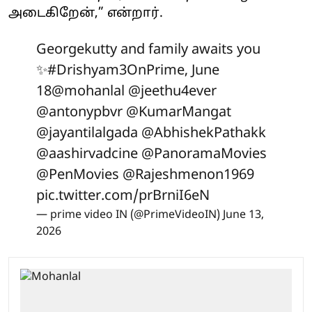
அடைகிறேன்,” என்றார்.
Georgekutty and family awaits you
✨
#Drishyam3OnPrime
, June
18
@mohanlal
@jeethu4ever
@antonypbvr
@KumarMangat
@jayantilalgada
@AbhishekPathakk
@aashirvadcine
@PanoramaMovies
@PenMovies
@Rajeshmenon1969
pic.twitter.com/prBrniI6eN
— prime video IN (@PrimeVideoIN)
June 13,
2026