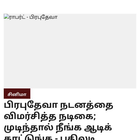
சினிமா
பிரபுதேவா நடனத்தை
விமர்சித்த நடிகை;
முடிந்தால் நீங்க ஆடிக்
காட்டுங்க - பதிலடி