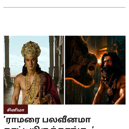
சினிமா
’ராமரை பலவீனமா