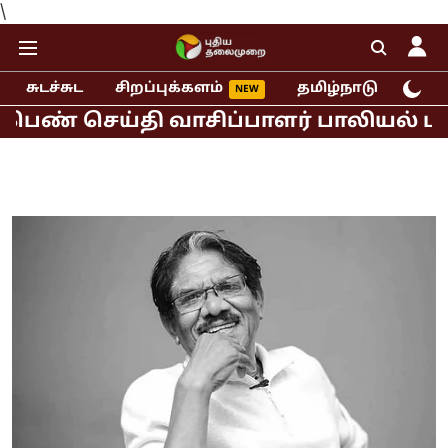
\
சுடச்சுட
சிறப்புக்களம்
தமிழ்நாடு
இந்
ெய்தி வாசிப்பாளர் பாலியல் புகார்!